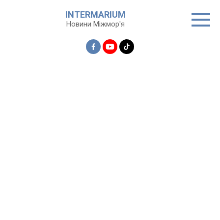
Перейти
INTERMARIUM
до
Новини Міжмор'я
вмісту