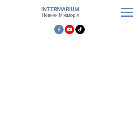
Перейти
INTERMARIUM
до
Новини Міжмор'я
вмісту