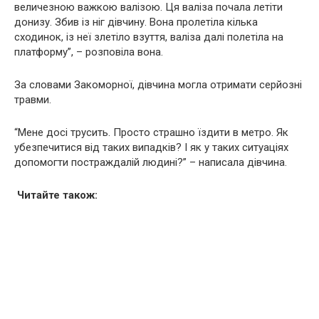
величезною важкою валізою. Ця валіза почала летіти
донизу. Збив із ніг дівчину. Вона пролетіла кілька
сходинок, із неї злетіло взуття, валіза далі полетіла на
платформу”, – розповіла вона.
За словами Закоморної, дівчина могла отримати серйозні
травми.
“Мене досі трусить. Просто страшно їздити в метро. Як
убезпечитися від таких випадків? І як у таких ситуаціях
допомогти постраждалій людині?” – написала дівчина.
Читайте також: