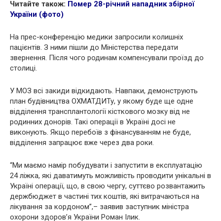
Читайте також:
Помер 28-річний нападник збірної
України (фото)
На прес-конференцію медики запросили колишніх
пацієнтів. З ними пішли до Міністерства передати
звернення. Після чого родинам компенсували проїзд до
столиці.
У МОЗ всі закиди відкидають. Навпаки, демонструють
план будівництва ОХМАТДИТу, у якому буде ще одне
відділення трансплантології кісткового мозку від не
родинних донорів. Такі операції в Україні досі не
виконують. Якщо перебоїв з фінансуванням не буде,
відділення запрацює вже через два роки.
“Ми маємо намір побудувати і запустити в експлуатацію
24 ліжка, які даватимуть можливість проводити унікальні в
Україні операції, що, в свою чергу, суттєво розвантажить
держбюджет в частині тих коштів, які витрачаються на
лікування за кордоном”,– заявив заступник міністра
охорони здоров’я України Роман Ілик.