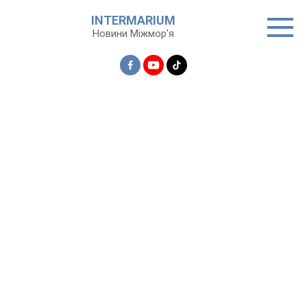
Перейти
INTERMARIUM
до
Новини Міжмор'я
вмісту