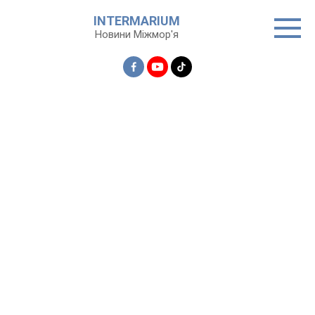
Перейти
INTERMARIUM
до
Новини Міжмор'я
вмісту