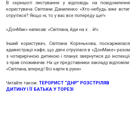
В скріншоті листування у відповідь на повідомлення
користувача Світлани Даниленко «Хто-небудь вже встиг
отруїтися? Якщо ні, то у вас все попереду ще!»
«ДонМак» написав: «Світлана, йди на х … й!».
Інший користувач, Світлана Коренькова, поскаржилася
адміністрації кафе, що двічі отруїлася в «ДонМаке» разом
з чотирирічною дитиною і планує звернутися до інспекції
з прав споживачів. На це представники закладу відповіли:
«Світлана, вперед! Всі карти в руки».
Читайте також:
ТЕРОРИСТ “ДНР” РОЗСТРІЛЯВ
ДИТИНУ І ЇЇ БАТЬКА У ТОРЕЗІ