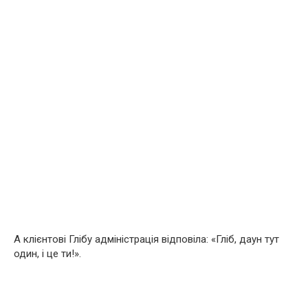
А клієнтові Глібу адміністрація відповіла: «Гліб, даун тут
один, і це ти!».