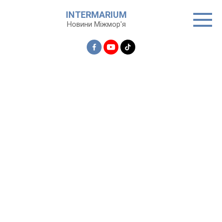
Перейти
INTERMARIUM
до
Новини Міжмор'я
вмісту