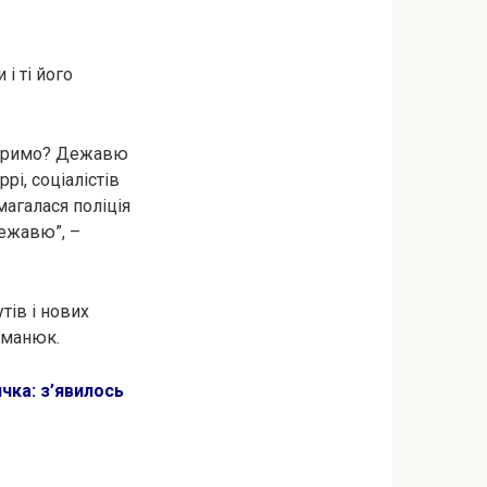
і ті його
озиримо? Дежавю
ррі, соціалістів
магалася поліція
дежавю”, –
тів і нових
рманюк.
чка: з’явилось