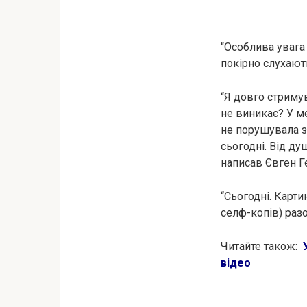
“Особлива увага 
покірно слухають
“Я довго стриму
не виникає? У мен
не порушувала за
сьогодні. Від ду
написав Євген Г
“Сьогодні. Карти
селф-копів) раз
Читайте також:
відео