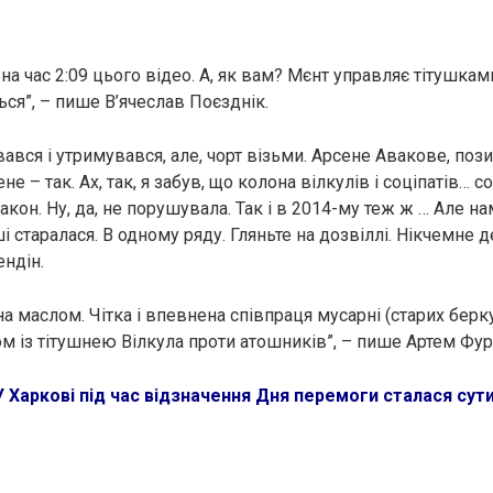
на час 2:09 цього відео. А, як вам? Мєнт управляє тітушками 
ся”, – пише В’ячеслав Поєзднік.
вався і утримувався, але, чорт візьми. Арсене Авакове, п
е – так. Ах, так, я забув, що колона вілкулів і соціпатів… со
кон. Ну, да, не порушувала. Так і в 2014-му теж ж … Але на
ші старалася. В одному ряду. Гляньте на дозвіллі. Нікчемне 
ендін.
на маслом. Чітка і впевнена співпраця мусарні (старих берку
ом із тітушнею Вілкула проти атошників”, – пише Артем Фу
У Харкові під час відзначення Дня перемоги сталася сути