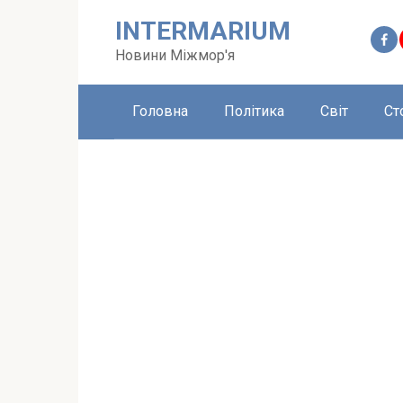
Перейти
INTERMARIUM
до
вмісту
Новини Міжмор'я
Головна
Політика
Світ
Ст