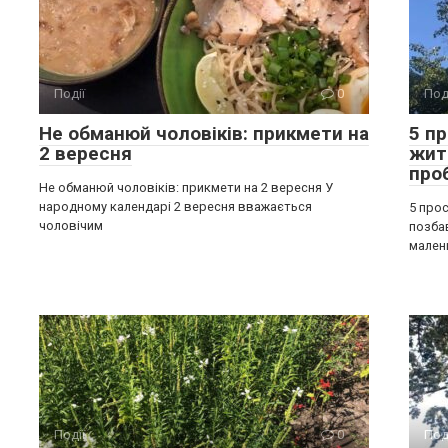
Події
0
Под
Не обманюй чоловіків: прикмети на
5 п
2 вересня
жит
про
Не обманюй чоловіків: прикмети на 2 вересня У
народному календарі 2 вересня вважається
5 прос
чоловічим
позба
мален
Події
0
Под