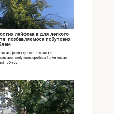
ії
0
ростих лайфхаків для легкого
тя: позбавляємося побутових
блем
тих лайфхаків для легкого життя:
вляємося побутових проблем Всі ми маємо
ькі побутові
ії
0