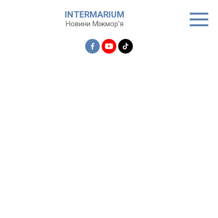
Перейти
INTERMARIUM
до
Новини Міжмор'я
вмісту