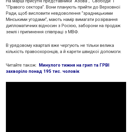
На марші присутні представники “Азова”, “Свободи” і
“Правого сектора”. Вони планують прийти до Верховної
Ради, щоб висловити невдоволення “зрадницькими
Мінськими угодами”, мають намір вимагати розірвання
дипломатичних відносин з Росією, заборони на продаж
землі і припинення співпраці з МВФ.
В урядовому кварталі вже чергують не тільки велика
кількість правоохоронців, а й карети швидкої допомоги.
Читайте також:
Минулого тижня на грип та ГРВІ
захворіло понад 195 тис. чоловік