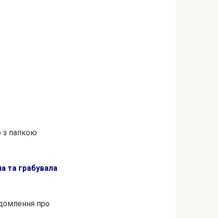
о з папкою
лa та грабувала
ідомлення про