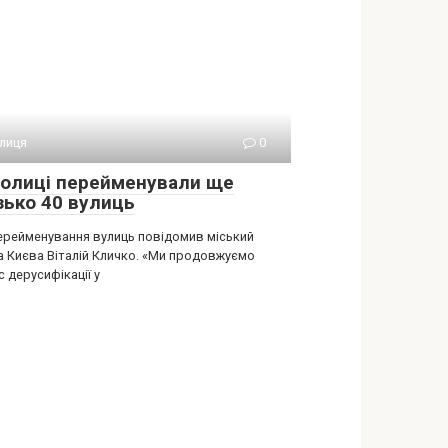
лиця
0
толиці перейменували ще
зько 40 вулиць
ерейменування вулиць повідомив міський
а Києва Віталій Кличко. «Ми продовжуємо
 дерусифікації у