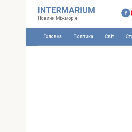
Перейти
INTERMARIUM
до
вмісту
Новини Міжмор'я
Головна
Політика
Світ
Ст