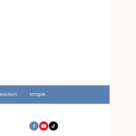
хнології
Історія