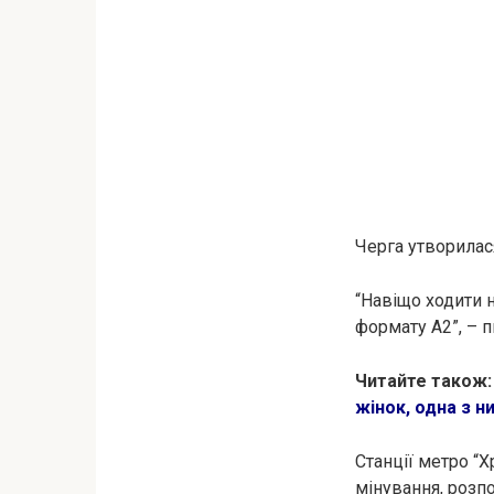
Черга утворилася
“Навіщо ходити 
формату А2”, – 
Читайте також
жінок, одна з н
Станції метро “
мiнування, розпо