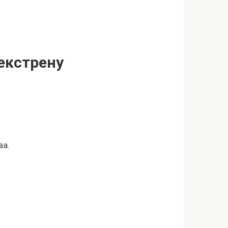
 екстpену
ва.