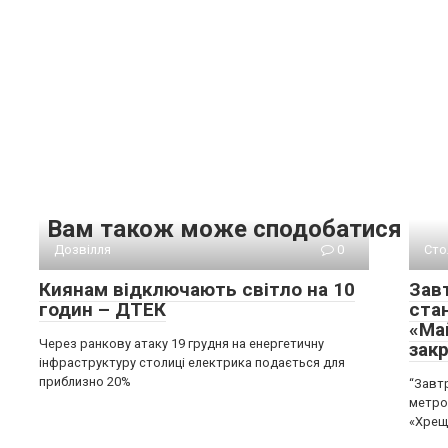
Вам також може сподобатися
Дозвілля
0
Сто
Киянам відключають світло на 10
Зав
годин – ДТЕК
ста
«Ма
Через ранкову атаку 19 грудня на енергетичну
закр
інфраструктуру столиці електрика подається для
приблизно 20%
“Завтр
метро
«Хреща