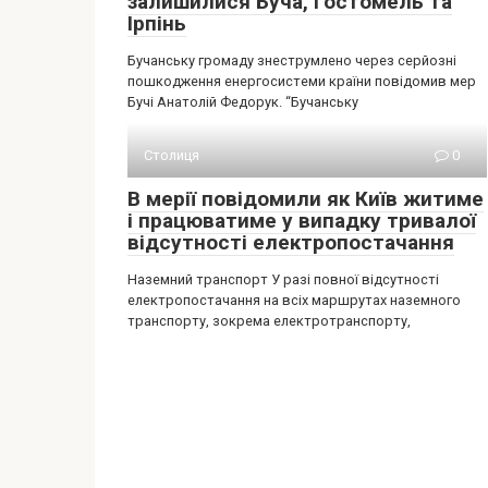
залишилися Буча, Гостомель та
Ірпінь
Бучанську громаду знеструмлено через серйозні
пошкодження енергосистеми країни повідомив мер
Бучі Анатолій Федорук. “Бучанську
Столиця
0
В мерії повідомили як Київ житиме
і працюватиме у випадку тривалої
відсутності електропостачання
Наземний транспорт У разі повної відсутності
електропостачання на всіх маршрутах наземного
транспорту, зокрема електротранспорту,