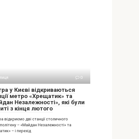
лиця
0
тра у Києві відкриваються
нції метро «Хрещатик» та
йдан Незалежності», які були
иті з кінця лютого
а відкриємо дві станції столичного
політену – «Майдан Незалежності» та
тик» – і перехід