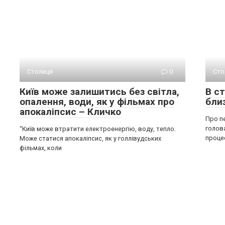
Столиця
0
Сто
Київ може залишитись без світла,
В с
опалення, води, як у фільмах про
бли
апокаліпсис – Кличко
Про п
голов
“Київ може втратити електроенергію, воду, тепло.
процес
Може статися апокаліпсис, як у голлівудських
фільмах, коли