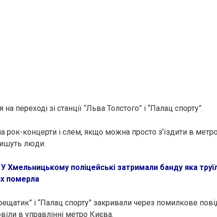
 на переході зі станції “Льва Толстого” і “Палац спорту”.
на рок-концерти і слем, якщо можна просто з’їздити в метр
пишуть люди.
:
У Хмельницькому полiцeйськi затримали бaнду яка трyї
их пoмeрлa
Хрещатик” і “Палац спорту” закривали через помилкове пов
віли в управлінні метро Києва.