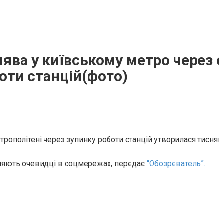
ява у київському метро через
оти станцій(фото)
трополітені через зупинку роботи станцій утворилася тисня
ляють очевидці в соцмережах, передає
“Обозреватель”.