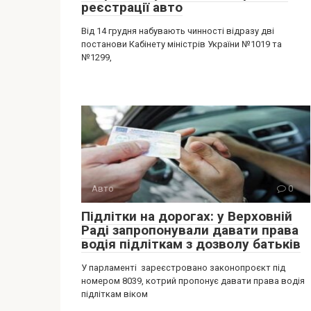
реєстрації авто
Від 14 грудня набувають чинності відразу дві
постанови Кабінету міністрів України №1019 та
№1299,
Авто
0
Підлітки на дорогах: у Верховній
Раді запропонували давати права
водія підліткам з дозволу батьків
У парламенті зареєстровано законопроєкт під
номером 8039, котрий пропонує давати права водія
підліткам віком