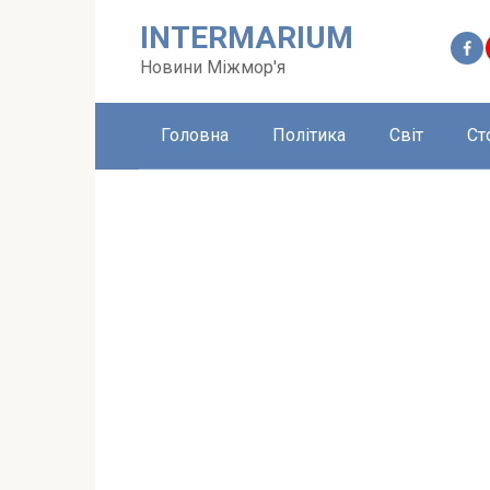
Перейти
INTERMARIUM
до
вмісту
Новини Міжмор'я
Головна
Політика
Світ
Ст