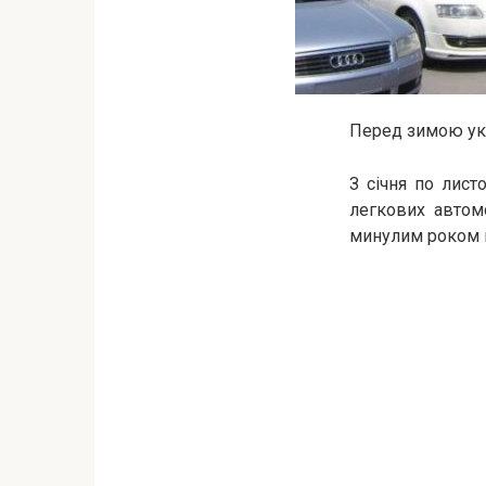
Перед зимою ук
З січня по лист
легкових автомо
минулим роком п