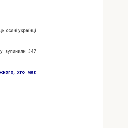
ь осені українці
му зупинили 347
жного, хто має