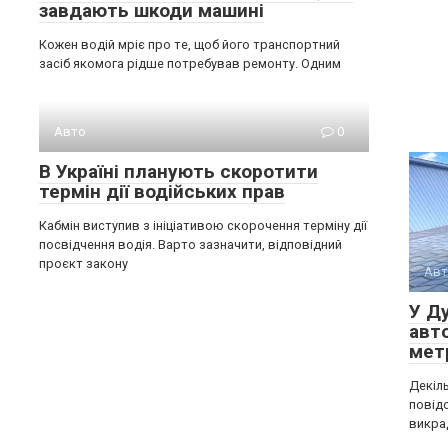
завдають шкоди машині
Кожен водій мріє про те, щоб його транспортний
засіб якомога рідше потребував ремонту. Одним
Авто
0
В Україні планують скоротити
термін дії водійських прав
Кабмін виступив з ініціативою скорочення терміну дії
посвідчення водія. Варто зазначити, відповідний
проєкт закону
Авт
У Д
авто
мет
Декіль
повід
викра