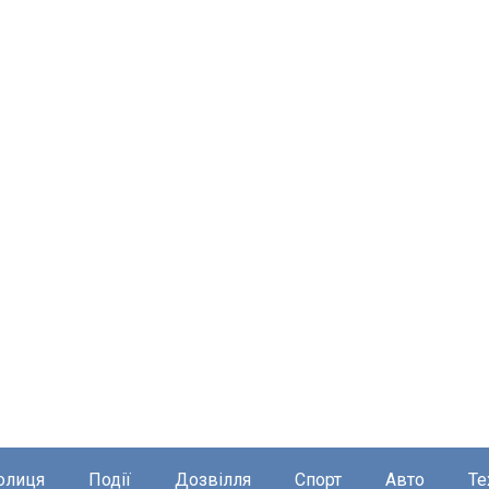
олиця
Події
Дозвілля
Спорт
Авто
Те