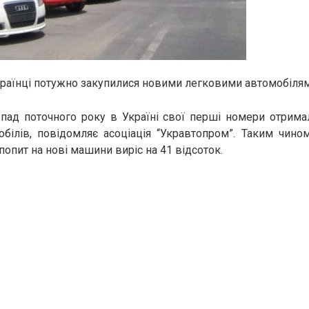
раїнці потужно закупилися новими легковими автомобіля
опад поточного року в Україні свої перші номери отрим
білів, повідомляє асоціація “Укравтопром”. Таким чином
опит на нові машини виріс на 41 відсоток.