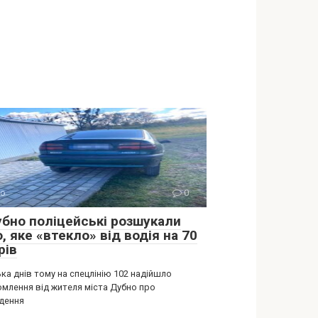
о
0
убно поліцейські розшукали
, яке «втекло» від водія на 70
рів
ка днів тому на спецлінію 102 надійшло
омлення від жителя міста Дубно про
дення