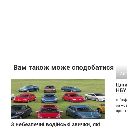
Вам також може сподобатися
Авт
Ціни
НБУ
В “Інф
за жо
зрост
Авто
0
3 небезпечні водійські звички, які