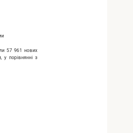
ми
али 57 961 нових
, у порівнянні з