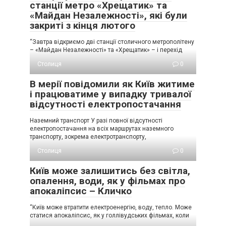
станції метро «Хрещатик» та
«Майдан Незалежності», які були
закриті з кінця лютого
“Завтра відкриємо дві станції столичного метрополітену
– «Майдан Незалежності» та «Хрещатик» – і перехід
Столиця
0
В мерії повідомили як Київ житиме
і працюватиме у випадку тривалої
відсутності електропостачання
Наземний транспорт У разі повної відсутності
електропостачання на всіх маршрутах наземного
транспорту, зокрема електротранспорту,
Столиця
0
Київ може залишитись без світла,
опалення, води, як у фільмах про
апокаліпсис – Кличко
“Київ може втратити електроенергію, воду, тепло. Може
статися апокаліпсис, як у голлівудських фільмах, коли