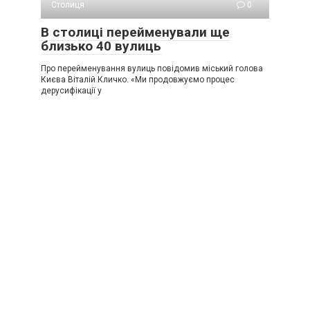
Столиця
0
В столиці перейменували ще
близько 40 вулиць
Про перейменування вулиць повідомив міський голова
Києва Віталій Кличко. «Ми продовжуємо процес
дерусифікації у