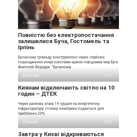
Столиця
0
Повністю без електропостачання
залишилися Буча, Гостомель та
Ірпінь
Бучанську громаду знеструмлено через серйозні
пошкодження енергосистеми країни повідомив мер Бучі
Анатолій Федорук. “Бучанську
Дозвілля
0
Киянам відключають світло на 10
годин – ДТЕК
Через ранкову атаку 19 грудня на енергетичну
інфраструктуру столиці електрика подається для
приблизно 20%
Столиця
0
Завтра у Києві відкриваються