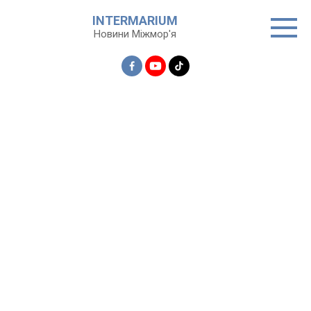
Перейти
INTERMARIUM
до
Новини Міжмор'я
вмісту