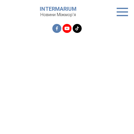
Перейти
INTERMARIUM
до
Новини Міжмор'я
вмісту