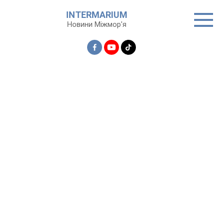
Перейти
INTERMARIUM
до
Новини Міжмор'я
вмісту