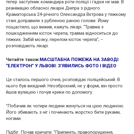
тепер заступник командира роти поліції і гадки не мав. В
реанімацію обласної лікарні Дніпра з рідного
Краматорська 24-річного Олександра Вєтрова у тяжкому
стані доправили з рубленою раною голови. Йому
пощастило, що вижив, кажуть лікарі. “Травма з
пошкодженням кісток черепа, травма відноситься до
тяжких. Забій мозку, перелом кісток черепа”, –
розповідають лікарі.
Читайте також:
МАСШТАБНА ПОЖЕЖА НА ЗАВОДІ
“ЕЛЕКТРОН” У ЛЬВОВІ: З’ЯВИЛИСЬ ФОТО І ВІДЕО
Це сталось першого січня, розповідає поліцейський. В
нього був вихідний. Неозброєний, не у формі, він просто
йшов вулицею і почув крики по допомогу.
“Побачив як чотири людини женуться на цією людиною.
Його збивають з ніг і починають жорстко бити руками,
ногами.
Підбіг. Почав кричати: “Припиніть, правопорушення,