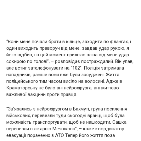
“Вони мене почали брати в кільце, заходити по флангах, і
один виходить праворуч від мене, завдав удар рукою, я
його відбив, і в цей момент прилітає зліва від мене удар
сокирою по голові”, – розповідає постраждалий. Він упав,
але встиг зателефонувати на “102”. Поліція затримала
нападників, раніше вони вже були засуджені. Життя
поліцейського тим часом висіло на волосині. Адже в
Краматорську не було ані нейрохірурга, ані життєво
важливої вакцини проти правця.
“Зв’язались з нейрохірургом в Бахмуті, група посилення
військових, перевезли туди сьогодні вранці, щоб була
можливість транспортувати, щоб не нашкодити, Сашка
перевезли в лікарню Мечнікова”, – каже координатор
евакуації поранених з АТО Тепер його життя поза