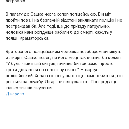
загрозою.
В палату до Сашка черга колег-поліцейських. Він міг
пройти повз, і на безпечній відстані викликати поліцію і не
постраждав би. Але тоді, ще до приїзду патрульних,
чоловіка найвірогідніше забили б до смерті, кажуть у
поліції Краматорська.
Врятованого поліцейським чоловіка незабаром випишуть
з лікарні. Сашко певен, на його місці так вчинив би кожен.
“У будь-якій іншій ситуації вчинив би так само, просто
трохи дісталося по голові, ну нічого”, – жартує
поліцейський. Хоча в голові у нього ще паморочиться , він
рветься на службу. Лікарі не відпускають. Попереду ще
кілька тижнів лікування.
Джерело.