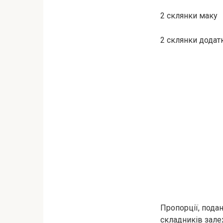
2 склянки маку
2 склянки додатк
Пропорції, подан
складників зале