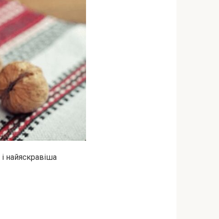
 і найяскравіша