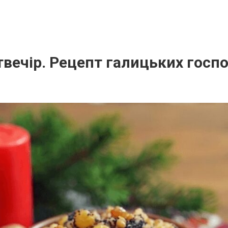
твечір. Рецепт галицьких госп