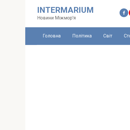
Перейти
INTERMARIUM
до
вмісту
Новини Міжмор'я
Головна
Політика
Світ
Ст