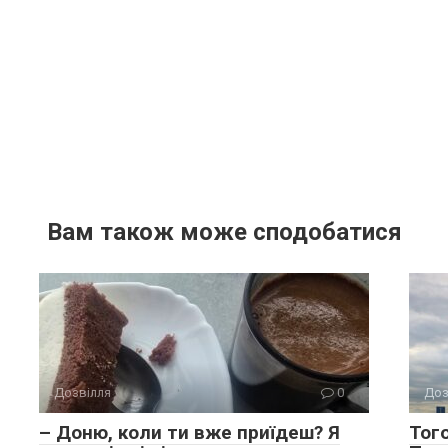
Вам також може сподобатися
Дозвілля
0
Доз
– Доню, коли ти вже приїдеш? Я
Того