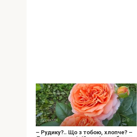
Дозвілля
0
– Рудику?.. Що з тобою, хлопче? –