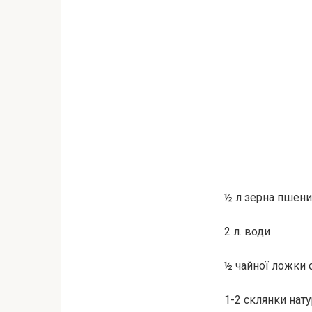
½ л зерна пшени
2 л. води
½ чайної ложки 
1-2 склянки нат