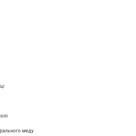
ці
солі
урального меду