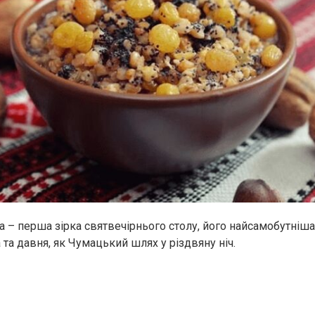
а – перша зірка святвечірнього столу, його найсамобутніша
 та давня, як Чумацький шлях у різдвяну ніч.