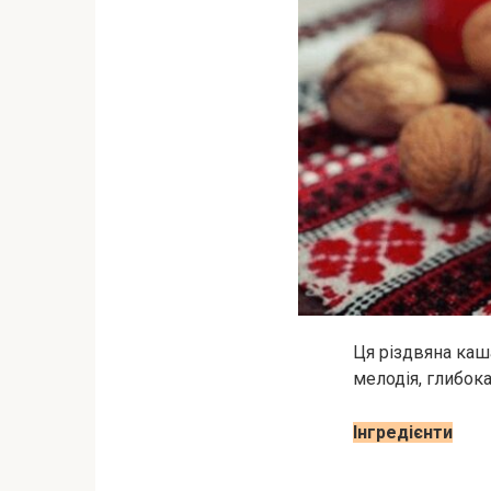
Ця різдвяна каш
мелодія, глибока
Інгредієнти