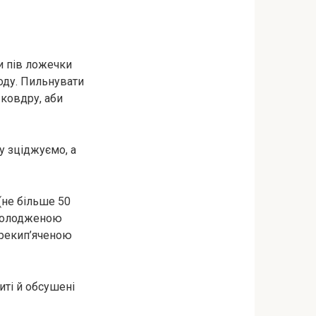
и пів ложечки
воду. Пильнувати
 ковдру, аби
у зціджуємо, а
(не більше 50
 охолодженою
рекип’яченою
иті й обсушені