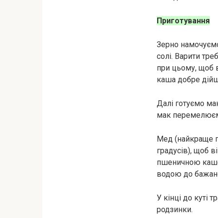
Приготування
Зерно намочуємо
солі. Варити тре
при цьому, щоб в
каша добре дійш
Далі готуємо мак
мак перемелюємо
Мед (найкраще гр
градусів), щоб 
пшеничною каше
водою до бажано
У кінці до куті 
родзинки.