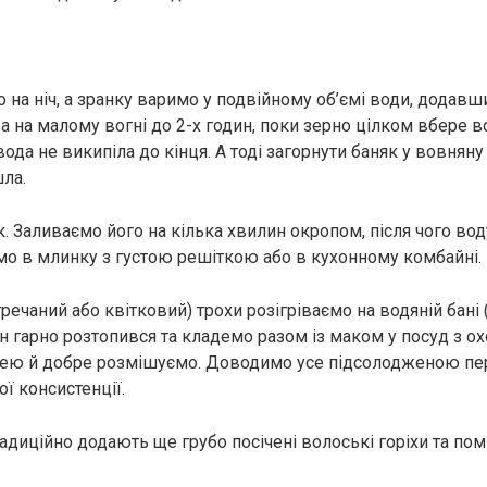
 на ніч, а зранку варимо у подвійному об’ємі води, додавш
ба на малому вогні до 2-х годин, поки зерно цілком вбере 
ода не википіла до кінця. А тоді загорнути баняк у вовняну
ла.
. Заливаємо його на кілька хвилин окропом, після чого вод
 в млинку з густою решіткою або в кухонному комбайні.
ечаний або квітковий) трохи розігріваємо на водяній бані 
він гарно розтопився та кладемо разом із маком у посуд з
ю й добре розмішуємо. Доводимо усе підсолодженою пе
ї консистенції.
традиційно додають ще грубо посічені волоські горіхи та пом