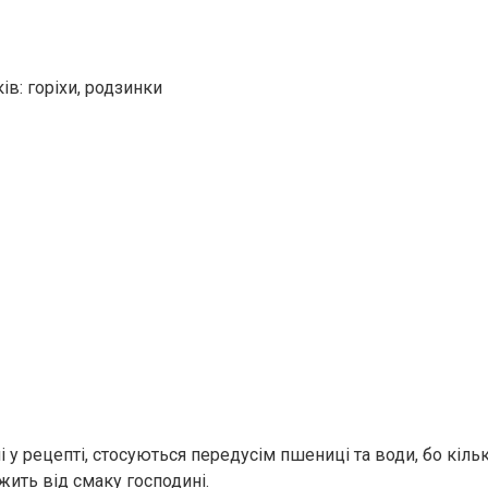
ів: горіхи, родзинки
і у рецепті, стосуються передусім пшениці та води, бо кільк
жить від смаку господині.