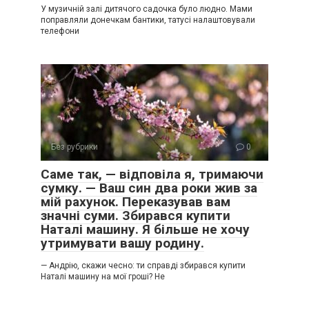
У музичній залі дитячого садочка було людно. Мами
поправляли донечкам бантики, татусі налаштовували
телефони
Без рубрики
0
Саме так, — відповіла я, тримаючи
сумку. — Ваш син два роки жив за
мій рахунок. Переказував вам
значні суми. Збирався купити
Наталі машину. Я більше не хочу
утримувати вашу родину.
— Андрію, скажи чесно: ти справді збирався купити
Наталі машину на мої гроші? Не