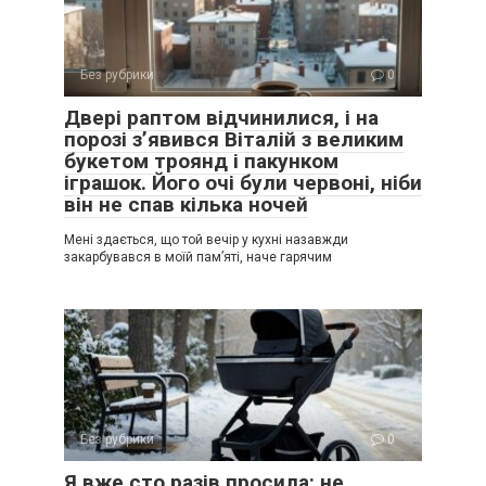
Без рубрики
0
Двері раптом відчинилися, і на
порозі з’явився Віталій з великим
букетом троянд і пакунком
іграшок. Його очі були червоні, ніби
він не спав кілька ночей
Мені здається, що той вечір у кухні назавжди
закарбувався в моїй пам’яті, наче гарячим
Без рубрики
0
Я вже сто разів просила: не