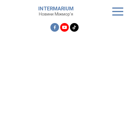
Перейти
INTERMARIUM
до
Новини Міжмор'я
вмісту