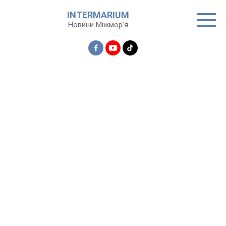
Перейти
INTERMARIUM
до
Новини Міжмор'я
вмісту