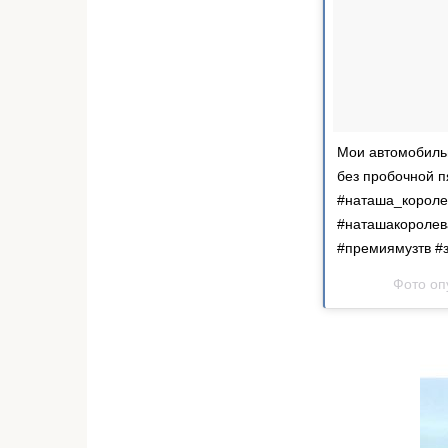
Мои автомобильн
без пробочной п
#наташа_королев
#наташакоролева
#премиямузтв #
Фото оп