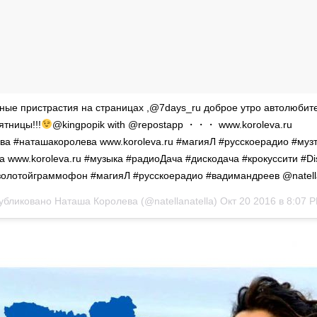
ые пристрастия на страницах ,@7days_ru доброе утро автолюбит
ятницы!!!
@kingpopik with @repostapp ・・・ www.koroleva.ru
а #наташакоролева www.koroleva.ru #магияЛ #русскоерадио #муз
 www.koroleva.ru #музыка #радиоДача #дискодача #крокуссити #D
золотойграммофон #магияЛ #русскоерадио #вадимандреев @natella
убликовано Наташа Королева (@natellanatella)
Окт 20 2016 в 8:07 