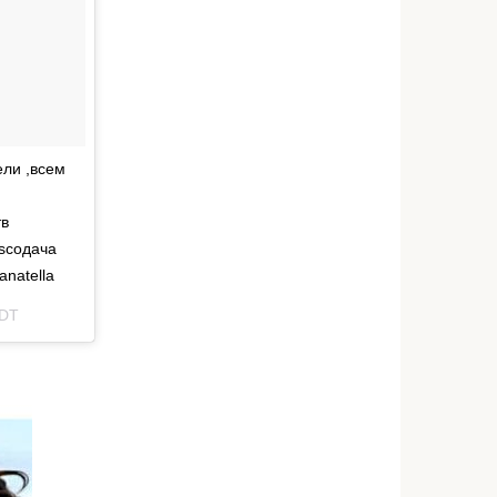
ели ,всем
тв
iscoдача
natella
PDT