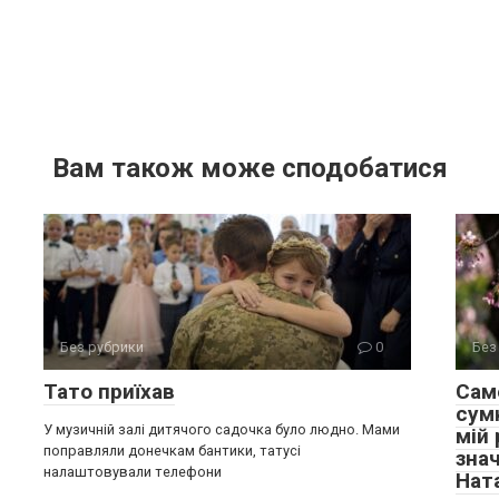
Вам також може сподобатися
Без рубрики
0
Без
Тато приїхав
Сам
сум
У музичній залі дитячого садочка було людно. Мами
мій
поправляли донечкам бантики, татусі
зна
налаштовували телефони
Нат