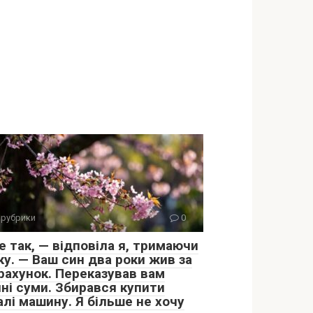
 рубрики
0
е так, — відповіла я, тримаючи
ку. — Ваш син два роки жив за
 рахунок. Переказував вам
чні суми. Збирався купити
алі машину. Я більше не хочу