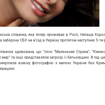
нська співачка, яка тепер проживає в Росії, Наташа Коро
на заборону СБУ на в’їзд в Україну протягом наступних 5-ти 
співачка здивована, що “пісні “Маленькая Страна”, “Киев
й мир” та інші представляли загрозу її батьківщині. А під
прикріпила власну фотографію з мапою України без Крим
ерацією.