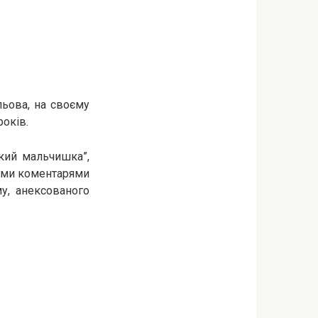
льова, на своєму
років.
ский мальчишка”,
 цими коментарями
у, анексованого