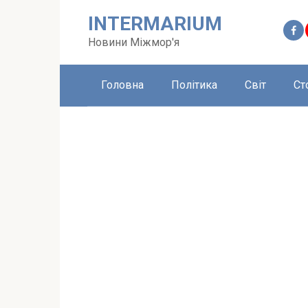
Перейти
INTERMARIUM
до
вмісту
Новини Міжмор'я
Головна
Політика
Світ
Ст