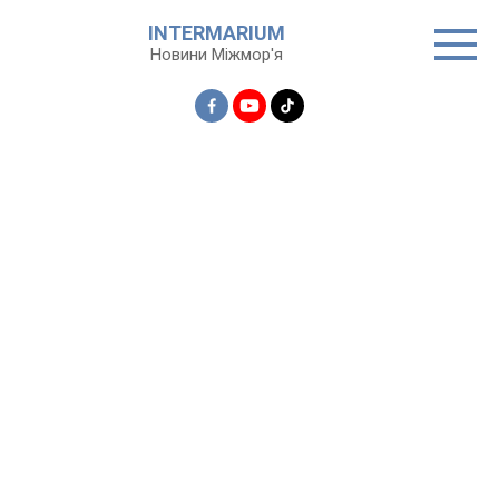
Перейти
INTERMARIUM
до
Новини Міжмор'я
вмісту