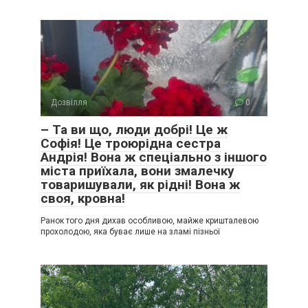
Дозвілля
0
– Та ви що, люди добрі! Це ж
Софія! Це троюрідна сестра
Андрія! Вона ж спеціально з іншого
міста приїхала, вони змалечку
товаришували, як рідні! Вона ж
своя, кровна!
Ранок того дня дихав особливою, майже кришталевою
прохолодою, яка буває лише на зламі пізньої