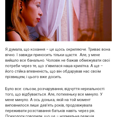
Я думала, що кохання – це щось окриляюче. Триває вона
вічно. І завжди приносить тільки щастя. Але, у мене
вийшло все банально. Чоловік не бажав обмежувати свої
потреби через те, що з’явилася наша крихітка. А ще –
його стійка впевненість, що він обдарував нас своїм
прізвищем, і цього вже досить.
Було все: сльози, розчарування, відчуття нереальності
того, що відбувається. Але, потихеньку все минуло. У
мене минуло. А ось донька, якій на той момент
виповнилося лише дев’ять років, продовжувала
переживати розставання батьків навіть через рік.
Психологи говорили, що це – нормальна реакція.