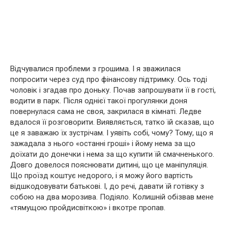
Відчувалися проблеми з грошима. І я зважилася
попросити через суд про фінансову підтримку. Ось тоді
чоловік і згадав про доньку. Почав запрошувати її в гості,
водити в парк. Після однієї такої прогулянки доня
повернулася сама не своя, закрилася в кімнаті. Ледве
вдалося її розговорити. Виявляється, татко їй сказав, що
це я заважаю їх зустрічам. І уявіть собі, чому? Тому, що я
зажадала з нього «останні гроші» і йому нема за що
доїхати до донечки і нема за що купити їй смачненького.
Довго довелося пояснювати дитині, що це маніпуляція.
Що проїзд коштує недорого, і я можу його вартість
відшкодовувати батькові. І, до речі, давати їй готівку з
собою на два морозива. Подіяло. Колишній обізвав мене
«тямущою пройдисвіткою» і вкотре пропав.