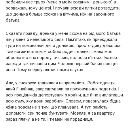
побачили нас трьох (мене з моїм коханим і донькою) в
розважальному центрі. І почали всюди плітки розводити,
що донька більше схожа на вітчима, ніж на законного
батька.
Сказати правду, донька у мене схожа на рід мого батька.
Він у мене з невеликого села. Пам’ятаю, як приїжджали
туди на поминальні дні з донькою, просто диву давалися.
Там всі жителі поміж собою родичі далекі, і мала моя
абсолютно в їх породу: очі сині, волосся в’ється. Батько
завжди так пишався цим. Чоловік перший бачив все це і
знав. Тому спершу плітки тільки слухав.
Але, у свекрухи трапилася неприємність. Роботодавця,
який її найняв, заарештували за приховування податків. І
всіх працівників депортували з країни, ще й не виплативши
всю суму, яку вони заробили. Словом, повернулася бідна
жінка зовсім не з тим, що планувала. А тут, замість
допомоги, син почав бунтувати. Мовляв, я за квартиру
зараз плачу, а не ти. І ти мені не порадниця.