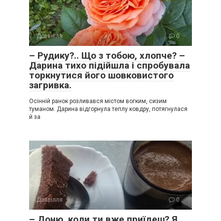
Дозвілля
0
– Рудику?.. Що з тобою, хлопче? –
Дарина тихо підійшла і спробувала
торкнутися його шовковистого
загривка.
Осінній ранок розливався містом вогким, сизим
туманом. Дарина відгорнула теплу ковдру, потягнулася
й за
Дозвілля
0
– Доню, коли ти вже приїдеш? Я