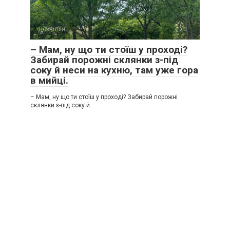
Дозвілля
0
– Мам, ну що ти стоїш у проході?
Забирай порожні склянки з-під
соку й неси на кухню, там уже гора
в мийці.
– Мам, ну що ти стоїш у проході? Забирай порожні
склянки з-під соку й