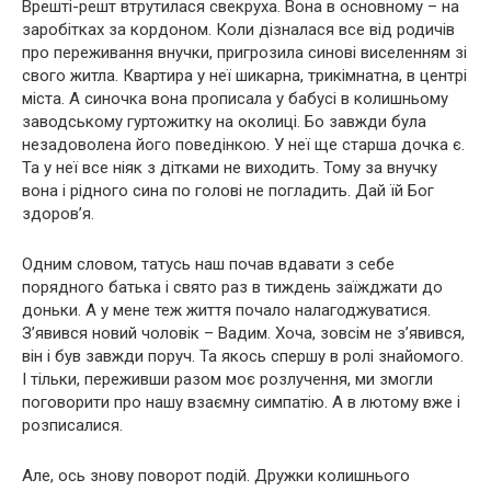
Врешті-решт втрутилася свекруха. Вона в основному – на
заробітках за кордоном. Коли дізналася все від родичів
про переживання внучки, пригрозила синові виселенням зі
свого житла. Квартира у неї шикарна, трикімнатна, в центрі
міста. А синочка вона прописала у бабусі в колишньому
заводському гуртожитку на околиці. Бо завжди була
незадоволена його поведінкою. У неї ще старша дочка є.
Та у неї все ніяк з дітками не виходить. Тому за внучку
вона і рідного сина по голові не погладить. Дай їй Бог
здоров’я.
Одним словом, татусь наш почав вдавати з себе
порядного батька і свято раз в тиждень заїжджати до
доньки. А у мене теж життя почало налагоджуватися.
З’явився новий чоловік – Вадим. Хоча, зовсім не з’явився,
він і був завжди поруч. Та якось спершу в ролі знайомого.
І тільки, переживши разом моє розлучення, ми змогли
поговорити про нашу взаємну симпатію. А в лютому вже і
розписалися.
Але, ось знову поворот подій. Дружки колишнього