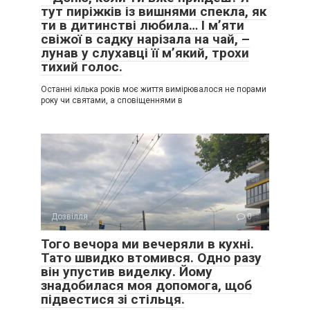
тут пиріжків із вишнями спекла, як
ти в дитинстві любила… І м’яти
свіжої в садку нарізала на чай, –
лунав у слухавці її м’який, трохи
тихий голос.
Останні кілька років моє життя вимірювалося не порами
року чи святами, а сповіщеннями в
Дозвілля
0
Того вечора ми вечеряли в кухні.
Тато швидко втомився. Одно разу
він упустив виделку. Йому
знадобилася моя допомога, щоб
підвестися зі стільця.