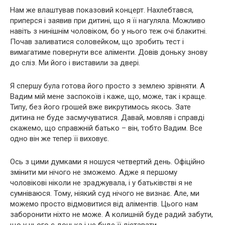
Нам же влаштував показовий концерт. Нахлебтався,
приперся і заявив при дитині, що я її нагуляла. Можливо
навіть з нинішнім чоловіком, бо у нього теж очі блакитні.
Почав заливатися соловейком, що зробить тест і
вимагатиме повернути все аліменти. Довів доньку знову
до сліз. Ми його і виставили за двері.
Я спершу була готова його просто з землею зрівняти. А
Вадим мій мене заспокоїв і каже, що, може, так і краще.
Типу, без його грошей вже викрутимось якось. Зате
дитина не буде засмучуватися. Давай, мовляв і справді
скажемо, що справжній батько – він, тобто Вадим. Все
одно він же тепер її виховує.
Ось з цими думками я ношуся четвертий день. Офіційно
змінити ми нічого не зможемо. Адже я першому
чоловікові ніколи не зраджувала, і у батьківстві я не
сумніваюся. Тому, ніякий суд нічого не визнає. Але, ми
можемо просто відмовитися від аліментів. Цього нам
заборонити ніхто не може. А колишній буде радий забути,