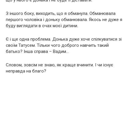
що у нього є донька і не буде її діставати.
З іншого боку, виходить, що я обманула. Обманювала
першого чоловіка і доньку обманювала. Якось не дуже я
буду виглядати в очах моєї дитини.
Є і ще одна проблема. Донька дуже хоче спілкуватися зі
своїм Татусем. Тільки чого доброго навчить такий
батько? Інша справа – Вадим…
Словом, зовсім не знаю, як краще вчинити. І чи існує
неправда на благо?