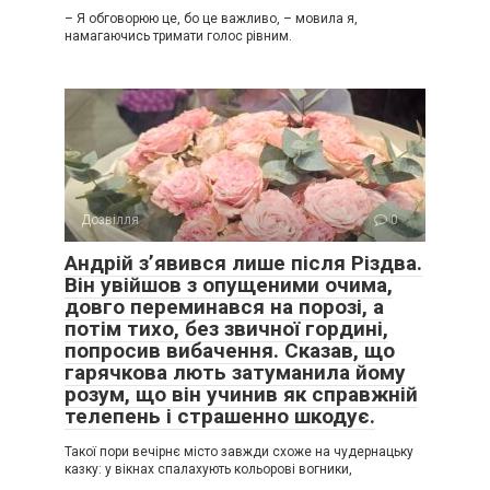
– Я обговорюю це, бо це важливо, – мовила я,
намагаючись тримати голос рівним.
Дозвілля
0
Андрій з’явився лише після Різдва.
Він увійшов з опущеними очима,
довго переминався на порозі, а
потім тихо, без звичної гордині,
попросив вибачення. Сказав, що
гарячкова лють затуманила йому
розум, що він учинив як справжній
телепень і страшенно шкодує.
Такої пори вечірнє місто завжди схоже на чудернацьку
казку: у вікнах спалахують кольорові вогники,