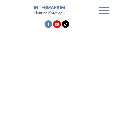
Перейти
INTERMARIUM
до
Новини Міжмор'я
вмісту