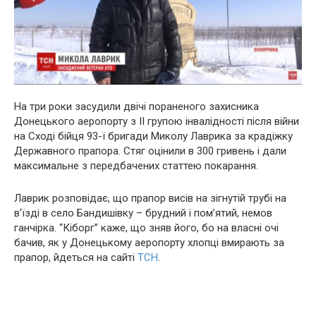
На три роки засудили двічі пораненого захисника
Донецького аеропорту з ІІ групою інвалідності після війни
на Сході бійця 93-ї бригади Миколу Лаврика за крадіжку
Державного прапора. Стяг оцінили в 300 гривень і дали
максимальне з передбачених статтею покарання.
Лаврик розповідає, що прапор висів на зігнутій трубі на
в’їзді в село Бандишівку – брудний і пом’ятий, немов
ганчірка. “Кіборг” каже, що зняв його, бо на власні очі
бачив, як у Донецькому аеропорту хлопці вмирають за
прапор, йдеться на сайті
ТСН
.