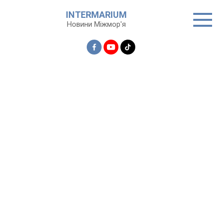
Перейти
INTERMARIUM
до
Новини Міжмор'я
вмісту