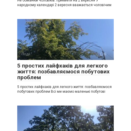
Не обманюй чоловіків: прикмети на 2 вересня У
народному календарі 2 вересня вважається чоловічим
Події
0
5 простих лайфхаків для легкого
життя: позбавляємося побутових
проблем
5 простих лайфхаків для легкого життя: позбавляємося
побутових проблем Всі ми маємо маленькі побутові