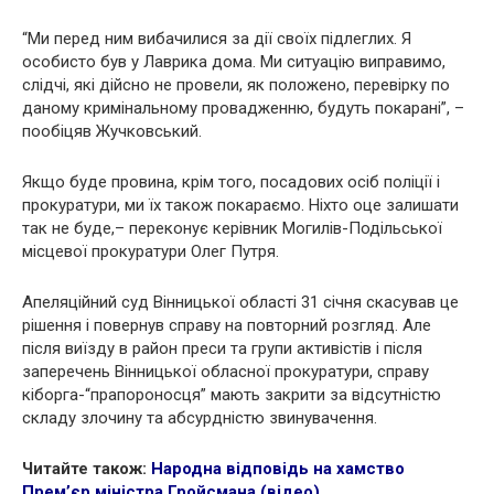
“Ми перед ним вибачилися за дії своїх підлеглих. Я
особисто був у Лаврика дома. Ми ситуацію виправимо,
слідчі, які дійсно не провели, як положено, перевірку по
даному кримінальному провадженню, будуть покарані”, –
пообіцяв Жучковський.
Якщо буде провина, крім того, посадових осіб поліції і
прокуратури, ми їх також покараємо. Ніхто оце залишати
так не буде,– переконує керівник Могилів-Подільської
місцевої прокуратури Олег Путря.
Апеляційний суд Вінницької області 31 січня скасував це
рішення і повернув справу на повторний розгляд. Але
після виїзду в район преси та групи активістів і після
заперечень Вінницької обласної прокуратури, справу
кіборга-“прапороносця” мають закрити за відсутністю
складу злочину та абсурдністю звинувачення.
Читайте також:
Народна відповідь на хамство
Прем’єр міністра Гройсмана (відео)