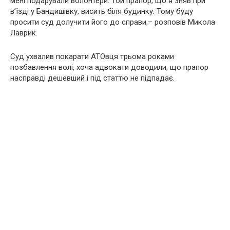
мені подарували волонтери. Той прапор, що я зняв при
в’їзді у Бандишівку, висить біля будинку. Тому буду
просити суд долучити його до справи,– розповів Микола
Лаврик.
Суд ухвалив покарати АТОвця трьома роками
позбавлення волі, хоча адвокати доводили, що прапор
насправді дешевший і під статтю не підпадає.