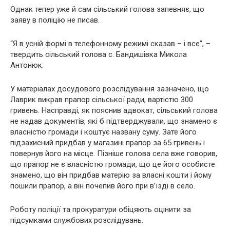
Однак тепер уже й сам сільський голова запевняє, що
заяву в поліцію не писав.
“Я в усній формі в телефонному режимі сказав – і все”, –
твердить сільський голова с. Бандишівка Микола
Антонюк.
У матеріалах досудового розслідування зазначено, що
Лаврик викрав прапор сільської ради, вартістю 300
гривень. Насправді, як пояснив адвокат, сільський голова
не надав документів, які б підтверджували, що знамено є
власністю громади і коштує названу суму. Зате його
підзахисний придбав у магазині прапор за 65 гривень і
повернув його на місце. Пізніше голова села вже говорив,
що прапор не є власністю громади, що це його особисте
знамено, що він придбав матерію за власні кошти і йому
пошили прапор, а він почепив його при в’їзді в село.
Роботу поліції та прокуратури обіцяють оцінити за
підсумками службових розслідувань.