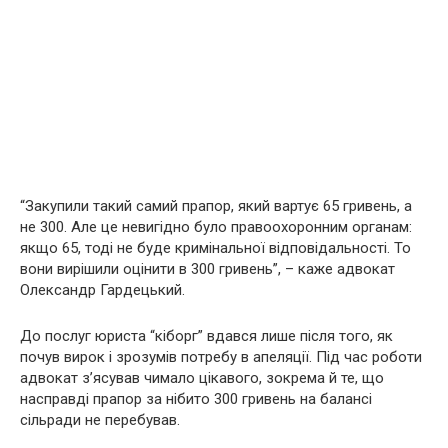
“Закупили такий самий прапор, який вартує 65 гривень, а
не 300. Але це невигідно було правоохоронним органам:
якщо 65, тоді не буде кримінальної відповідальності. То
вони вирішили оцінити в 300 гривень”, – каже адвокат
Олександр Гардецький.
До послуг юриста “кіборг” вдався лише після того, як
почув вирок і зрозумів потребу в апеляції. Під час роботи
адвокат з’ясував чимало цікавого, зокрема й те, що
насправді прапор за нібито 300 гривень на балансі
сільради не перебував.