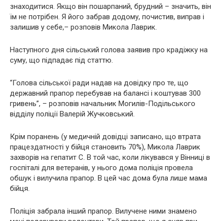
знаходитися. Якщо він пошарпаний, брудний – значить, він
їм не потрібен. Я його забрав додому, почистив, виправ і
залишив у себе,– розповів Микола Лаврик.
Наступного дня сільський голова заявив про крадіжку на
суму, що підпадає під статтю.
“Голова сільської ради надав на довідку про те, що
державний прапор перебував на балансі і коштував 300
гривень”, – розповів начальник Могилів-Подільського
відділу поліції Валерій Жучковський.
Крім поранень (у медичній довідці записано, що втрата
працездатності у бійця становить 70%), Микола Лаврик
захворів на гепатит С. В той час, коли лікувався у Вінниці в
госпіталі для ветеранів, у нього дома поліція провела
обшук і вилучила прапор. В цей час дома була лише мама
бійця.
Поліція забрала інший прапор. Вилучене ними знамено