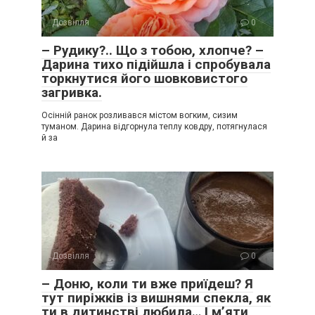
Дозвілля
0
– Рудику?.. Що з тобою, хлопче? –
Дарина тихо підійшла і спробувала
торкнутися його шовковистого
загривка.
Осінній ранок розливався містом вогким, сизим
туманом. Дарина відгорнула теплу ковдру, потягнулася
й за
Дозвілля
0
– Доню, коли ти вже приїдеш? Я
тут пиріжків із вишнями спекла, як
ти в дитинстві любила… І м’яти