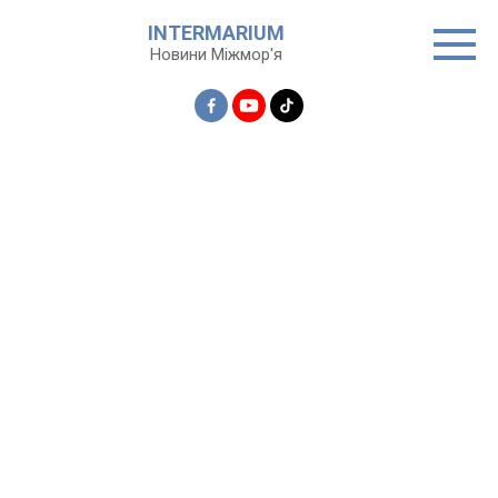
Перейти
INTERMARIUM
до
Новини Міжмор'я
вмісту