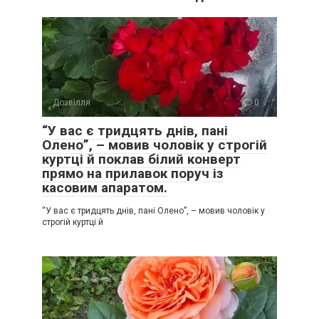
Дозвілля
0
“У вас є тридцять днів, пані
Олено”, – мовив чоловік у строгій
куртці й поклав білий конверт
прямо на прилавок поруч із
касовим апаратом.
“У вас є тридцять днів, пані Олено”, – мовив чоловік у
строгій куртці й