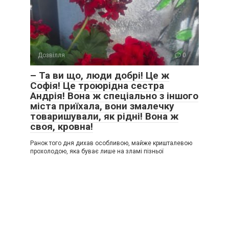
Дозвілля
0
– Та ви що, люди добрі! Це ж
Софія! Це троюрідна сестра
Андрія! Вона ж спеціально з іншого
міста приїхала, вони змалечку
товаришували, як рідні! Вона ж
своя, кровна!
Ранок того дня дихав особливою, майже кришталевою
прохолодою, яка буває лише на зламі пізньої