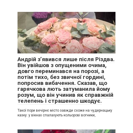
Дозвілля
0
Андрій з’явився лише після Різдва.
Він увійшов з опущеними очима,
довго переминався на порозі, а
потім тихо, без звичної гордині,
попросив вибачення. Сказав, що
гарячкова лють затуманила йому
розум, що він учинив як справжній
телепень і страшенно шкодує.
Такої пори вечірнє місто завжди схоже на чудернацьку
казку: у вікнах спалахують кольорові вогники,