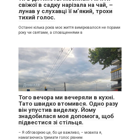
свіжої в садку нарізала на чай, –
лунав у слухавці її м’який, трохи
тихий голос.
Останні кілька років моє життя вимірювалося не порами
року чи святами, а сповіщеннями в
Дозвілля
0
Того вечора ми вечеряли в кухні.
Тато швидко втомився. Одно разу
він упустив виделку. Йому
знадобилася моя допомога, щоб
підвестися зі стільця.
– Я обговорюю це, бо це важливо, – мовила я,
намагаючись тримати голос рівним.