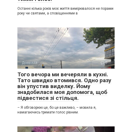
Останні кілька років моє життя вимірювалося не порами
року чи святами, а сповіщеннями в
Дозвілля
0
Того вечора ми вечеряли в кухні.
Тато швидко втомився. Одно разу
він упустив виделку. Йому
знадобилася моя допомога, щоб
підвестися зі стільця.
– Я обговорюю це, бо це важливо, – мовила я,
намагаючись тримати голос рівним.