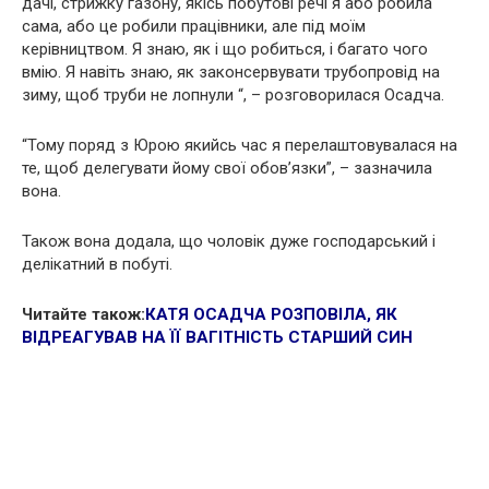
дачі, стрижку газону, якісь побутові речі я або робила
сама, або це робили працівники, але під моїм
керівництвом. Я знаю, як і що робиться, і багато чого
вмію. Я навіть знаю, як законсервувати трубопровід на
зиму, щоб труби не лопнули “, – розговорилася Осадча.
“Тому поряд з Юрою якийсь час я перелаштовувалася на
те, щоб делегувати йому свої обов’язки”, – зазначила
вона.
Також вона додала, що чоловік дуже господарський і
делікатний в побуті.
Читайте також:
КАТЯ ОСАДЧА РОЗПОВІЛА, ЯК
ВІДРЕАГУВАВ НА ЇЇ ВАГІТНІСТЬ СТАРШИЙ СИН