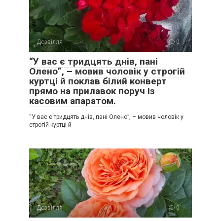
Дозвілля
0
“У вас є тридцять днів, пані
Олено”, – мовив чоловік у строгій
куртці й поклав білий конверт
прямо на прилавок поруч із
касовим апаратом.
“У вас є тридцять днів, пані Олено”, – мовив чоловік у
строгій куртці й
Дозвілля
0