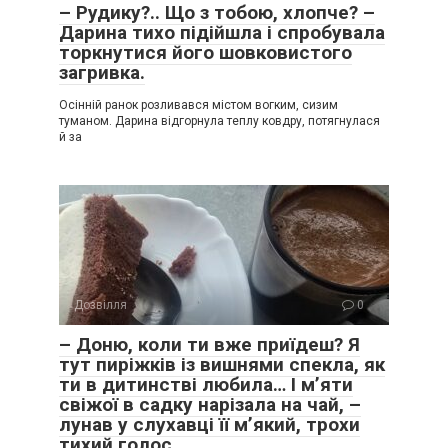
– Рудику?.. Що з тобою, хлопче? –
Дарина тихо підійшла і спробувала
торкнутися його шовковистого
загривка.
Осінній ранок розливався містом вогким, сизим
туманом. Дарина відгорнула теплу ковдру, потягнулася
й за
Дозвілля
0
– Доню, коли ти вже приїдеш? Я
тут пиріжків із вишнями спекла, як
ти в дитинстві любила… І м’яти
свіжої в садку нарізала на чай, –
лунав у слухавці її м’який, трохи
тихий голос.