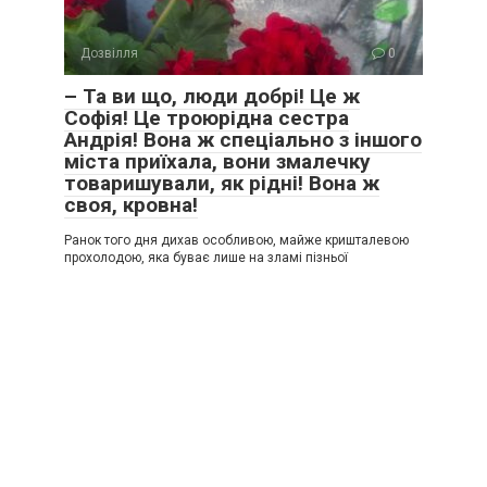
Дозвілля
0
– Та ви що, люди добрі! Це ж
Софія! Це троюрідна сестра
Андрія! Вона ж спеціально з іншого
міста приїхала, вони змалечку
товаришували, як рідні! Вона ж
своя, кровна!
Ранок того дня дихав особливою, майже кришталевою
прохолодою, яка буває лише на зламі пізньої