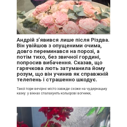
Дозвілля
0
Андрій з’явився лише після Різдва.
Він увійшов з опущеними очима,
довго переминався на порозі, а
потім тихо, без звичної гордині,
попросив вибачення. Сказав, що
гарячкова лють затуманила йому
розум, що він учинив як справжній
телепень і страшенно шкодує.
Такої пори вечірнє місто завжди схоже на чудернацьку
казку: у вікнах спалахують кольорові вогники,