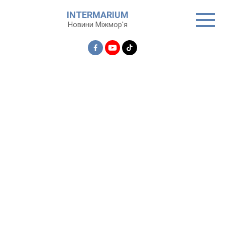
Перейти
INTERMARIUM
до
Новини Міжмор'я
вмісту