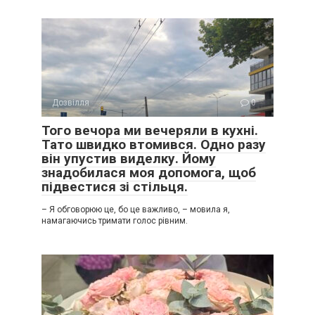
Дозвілля
0
Того вечора ми вечеряли в кухні.
Тато швидко втомився. Одно разу
він упустив виделку. Йому
знадобилася моя допомога, щоб
підвестися зі стільця.
– Я обговорюю це, бо це важливо, – мовила я,
намагаючись тримати голос рівним.