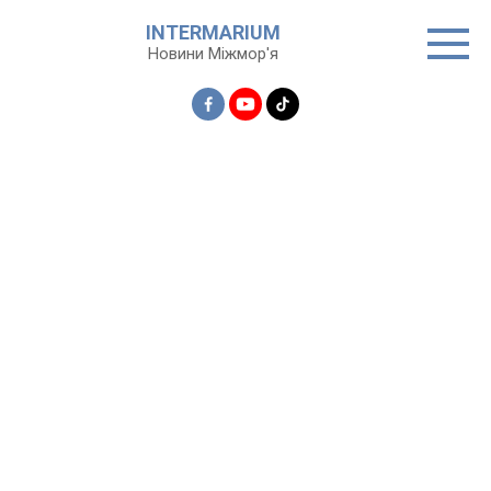
Перейти
INTERMARIUM
до
Новини Міжмор'я
вмісту