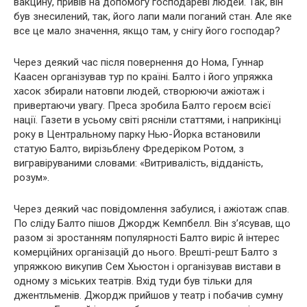
вакцину, привів на допомогу господареві людей. Так, він
був знесилений, так, його лапи мали поганий стан. Але яке
все це мало значення, якщо там, у снігу його господар?
Через деякий час після повернення до Нома, Гуннар
Каасен організував тур по країні. Балто і його упряжка
хасок збирали натовпи людей, створюючи ажіотаж і
привертаючи увагу. Преса зробила Балто героєм всієї
нації. Газети в усьому світі рясніли статтями, і наприкінці
року в Центральному парку Нью-Йорка встановили
статую Балто, вирізьблену Фредеріком Ротом, з
вигравіруваними словами: «Витривалість, відданість,
розум».
Через деякий час повідомлення забулися, і ажіотаж спав.
По сліду Балто пішов Джордж Кемпбелл. Він з’ясував, що
разом зі зростанням популярності Балто виріс й інтерес
комерційних організацій до нього. Врешті-решт Балто з
упряжкою викупив Сем Хьюстон і організував вистави в
одному з міських театрів. Вхід туди був тільки для
джентльменів. Джордж прийшов у театр і побачив сумну