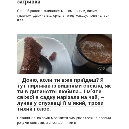
загривка.
Осінній ранок розливався містом вогким, сизим
туманом. Дарина відгорнула теплу ковдру, потягнулася
й за
Дозвілля
0
– Доню, коли ти вже приїдеш? Я
тут пиріжків із вишнями спекла, як
ти в дитинстві любила… І м’яти
свіжої в садку нарізала на чай, –
лунав у слухавці її м’який, трохи
тихий голос.
Останні кілька років моє життя вимірювалося не порами
року чи святами, а сповіщеннями в