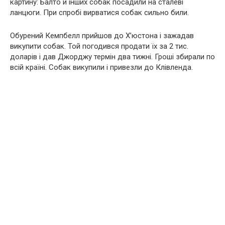
картину: Балто й інших собак посадили на сталеві
ланцюги. При спробі вирватися собак сильно били.
Обурений Кемпбелл прийшов до Х’юстона і зажадав
викупити собак. Той погодився продати їх за 2 тис.
доларів і дав Джорджу термін два тижні. Гроші збирали по
всій країні. Собак викупили і привезли до Клівленда.