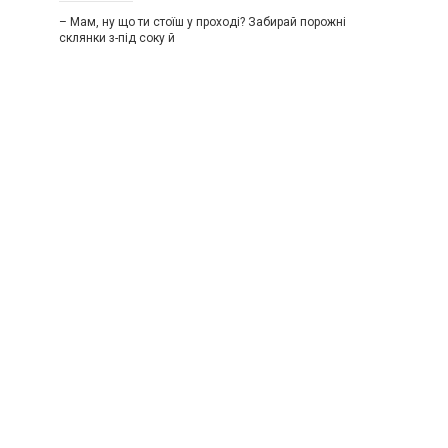
– Мам, ну що ти стоїш у проході? Забирай порожні
склянки з-під соку й