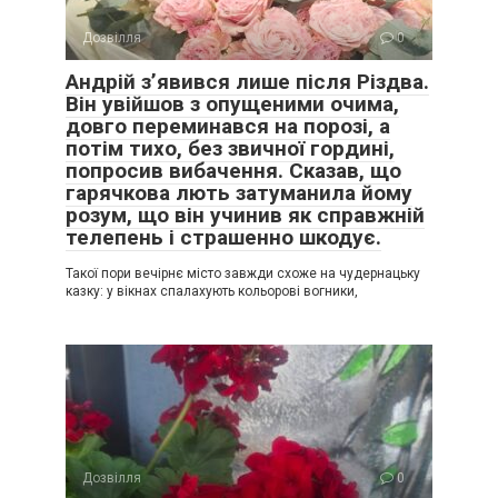
Дозвілля
0
Андрій з’явився лише після Різдва.
Він увійшов з опущеними очима,
довго переминався на порозі, а
потім тихо, без звичної гордині,
попросив вибачення. Сказав, що
гарячкова лють затуманила йому
розум, що він учинив як справжній
телепень і страшенно шкодує.
Такої пори вечірнє місто завжди схоже на чудернацьку
казку: у вікнах спалахують кольорові вогники,
Дозвілля
0