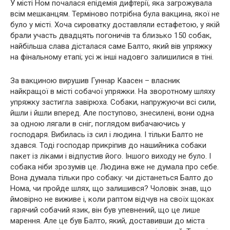
У місті Ном почалася епідемія дифтерії, яка загрожувала
всім мешканцям. Терміново потрібна була вакцина, якої не
було у місті. Хоча сироватку доставляли естафетою, у якій
брали участь двадцять погоничів та близько 150 собак,
найбільша слава дісталася саме Балто, який вів упряжку
на фінальному етапі; усі ж інші надовго залишилися в тіні.
За вакциною вирушив Гуннар Каасен – власник
найкращої в місті собачої упряжки. На зворотному шляху
упряжку застигла завірюха. Собаки, напружуючи всі сили,
йшли і йшли вперед. Але поступово, знесилені, вони одна
за одною лягали в сніг, поглядом вибачаючись у
господаря. Вибилась із сил і людина. І тільки Балто не
здався. Тоді господар прикріпив до нашийника собаки
пакет із ліками і відпустив його. Іншого виходу не було. І
собака ніби зрозумів це. Людина вже не думала про себе.
Вона думала тільки про собаку: чи дістанеться Балто до
Нома, чи пройде шлях, що залишився? Чоловік знав, що
ймовірно не виживе і, коли раптом відчув на своїх щоках
гарячий собачий язик, він був упевнений, що це лише
марення. Але це був Балто, який, доставивши до міста