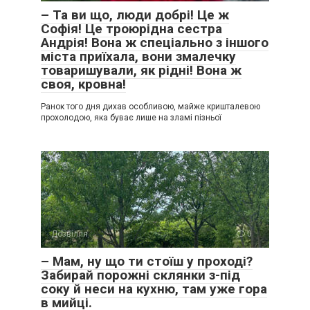
– Та ви що, люди добрі! Це ж
Софія! Це троюрідна сестра
Андрія! Вона ж спеціально з іншого
міста приїхала, вони змалечку
товаришували, як рідні! Вона ж
своя, кровна!
Ранок того дня дихав особливою, майже кришталевою
прохолодою, яка буває лише на зламі пізньої
Дозвілля
0
– Мам, ну що ти стоїш у проході?
Забирай порожні склянки з-під
соку й неси на кухню, там уже гора
в мийці.