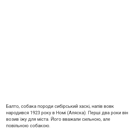
Балто, собака породи сибірський хаскі, напів вовк
народився 1923 року в Номі (Аляска). Перші два роки він
возив їжу для міста. Його вважали сильною, але
повільною собакою.