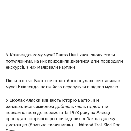
У Клівлендському музеї Балто і інші хаскі знову стали
популярними, на них приходили дивитися діти, проводили
екскурсії, з них малювали картини.
Після того як Балто не стало, його опудало виставили в
музеї Клівленда, потім його пересунули в підвал музею.
У школах Аляски вивчають історію Балто , він
залишається символом доблесті, честі, гідності та
незламної волі до перемоги. Із 1973 року на Алясці
проводять щорічні перегони їздових собак на далеку
дистанцію (близько тисячі миль) — Iditarod Trail Sled Dog
Race.