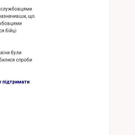
овослужбовцями
 зазначивши, що
ужбовцями
я бійці
аїни були
билися спроби
у підтримати