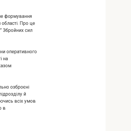
йне формування
області. Про це
” Збройних сил
ини оперативного
і на
казом
льно озброєні
ідрозділу й
уючись всіх умов
о в