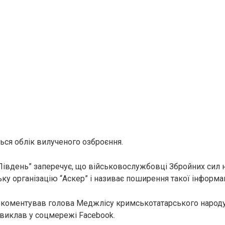
ться облік вилученого озброєння.
івдень” заперечує, що військовослужбовці Збройних сил 
ку організацію “Аскер” і називає поширення такої інформа
окоментував голова Меджлісу кримськотатарського народу
виклав у соцмережі Facebook.