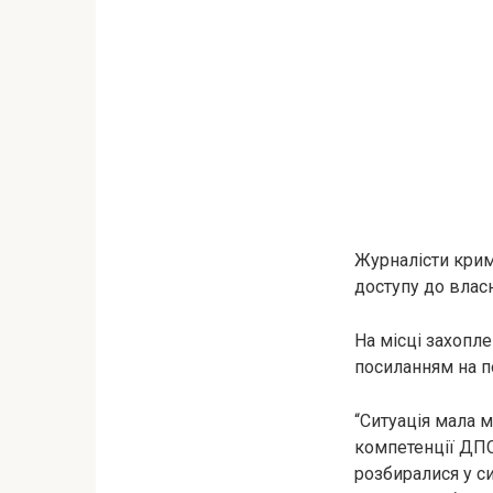
Журналісти кримс
доступу до влас
На місці захопле
посиланням на п
“Ситуація мала 
компетенції ДПС
розбиралися у си