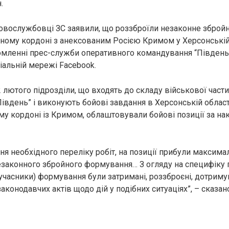
.
овослужбовці ЗС заявили, що роззброїли незаконне збро
вному кордоні з анексованим Росією Кримом у Херсонській 
омленні прес-служби оперативного командування “Південь
ціальній мережі Facebook.
2 лютого підрозділи, що входять до складу військової част
івдень” і виконують бойові завдання в Херсонській област
му кордоні із Кримом, облаштовували бойові позиції за на
ня необхідного переліку робіт, на позиції прибули максима
законного збройного формування… З огляду на специфіку п
 (учасники) формування були затримані, роззброєні, дотрим
законодавчих актів щодо дій у подібних ситуаціях”, – сказан