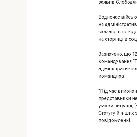
заявив Слободян
Водночас військ
на адміністрати
сказано в повід
на сторінці в со
Зазначено, що 1
командування “П
адміністративно
командира.
“Під час виконан
представники не
умови ситуації,
Статуту й інших 
повідомленні.