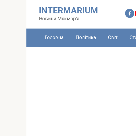
Перейти
INTERMARIUM
до
вмісту
Новини Міжмор'я
Головна
Політика
Світ
Ст