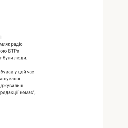
і
мляє радіо
огою БТРа
т були люди.
ебував у цей час
зташуванні
еджувальні
редакції немає”,