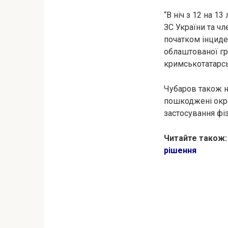
“В ніч з 12 на 
ЗС України та чл
початком інциде
облаштованої гро
кримськотатарсь
Чубаров також н
пошкоджені окре
застосування фіз
Читайте також
рішення