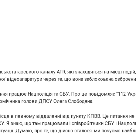
ькотатарського каналу АТR, які знаходяться на місці подій
ної відеоапаратури через те, що вона заблокована озброє
ння працює Нацполіція та СБУ. Про це повідомляє “112 Укра
омічника голови ДПСУ Олега Слободяна.
місце в певному віддаленні від пункту КПВВ. Це питання не
У. Я знаю, що там працювали і співробітники СБУ і Нацполи
туації. Думаю, про те, що дійсно сталося, ми почуємо найб