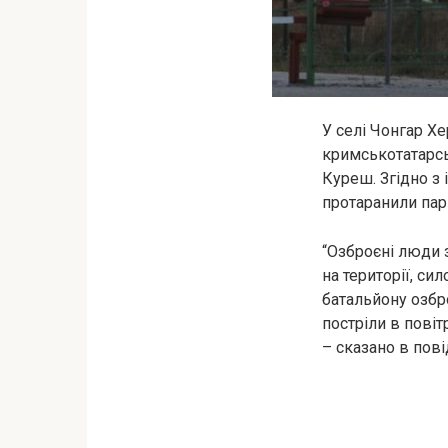
У селі Чонгар Хе
кримськотатарсь
Куреш. Згідно з
протаранили пар
“Озброєні люди з
на території, си
батальйону озбр
постріли в повіт
– сказано в пов