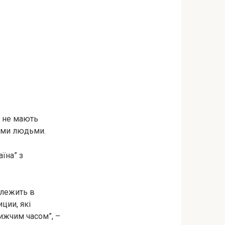
, не мають
ними людьми.
їна” з
 лежить в
ции, які
лижчим часом”, –