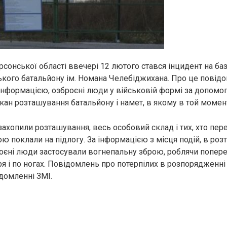
рсонської області ввечері 12 лютого стався інцидент на баз
кого батальйону ім. Номана Челебіджихана. Про це повідо
 інформацією, озброєні люди у військовій формі за допом
кан розташування батальйону і намет, в якому в той момен
ахопили розташування, весь особовий склад і тих, хто пер
лою поклали на підлогу. За інформацією з місця подій, в ро
оєні люди застосували вогнепальну зброю, роблячи попер
ря і по ногах. Повідомлень про потерпілих в розпорядженні 
ідомленні ЗМІ.