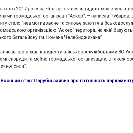
13 лютого 2017 року на Чонгарі стався інцидент між військ
енами громадської організації “Аскер”, – написав Чубаров,
нту стало “невмотивоване та силове заняття військовосл
мадською організацією “Аскер” території, на якій базуютьс
кого батальйону їм. Номана Челебиджихана”.
аписав, що в ході інциденту військовослужбовцями ЗС Укр
мі споруди та майно громадської организации, а також ро
ичної сили”.
:
Воєнний стан: Парубій заявив про готовність парламент