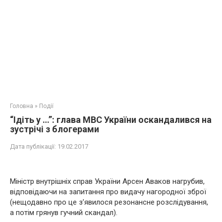
Головна
»
Події
“Ідіть у …”: глава МВС України оскандалився на
зустрічі з блогерами
Дата публікації:
19.02.2017
Міністр внутрішніх справ України Арсен Аваков нагрубив,
відповідаючи на запитання про видачу нагородної зброї
(нещодавно про це з’явилося резонансне розслідування,
а потім грянув гучний скандал).