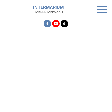
Перейти
INTERMARIUM
до
Новини Міжмор'я
вмісту