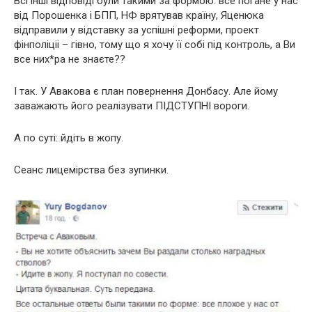
Всі інші відповіді були такими за формою: все погане у нас
від Порошенка і БПП, НФ врятував країну, Яценюка
відправили у відставку за успішні реформи, проект
фінполіціі – гівно, тому що я хочу її собі під контроль, а Ви
все них*ра не знаєте??
І так. У Авакова є план повернення Донбасу. Але йому
заважають його реалізувати ПІДСТУПНІ вороги.
А по суті: йдіть в жопу.
Сеанс лицемірства без зупинки.