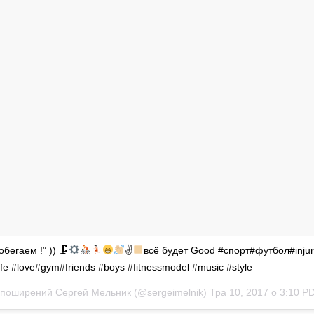
обегаем !” )) 🗜
✌
всё будет Good #спорт#футбол#injur
ife #love#gym#friends #boys #fitnessmodel #music #style
 поширений Сергей Мельник (@sergeimelnik)
Тра 10, 2017 о 3:10 P