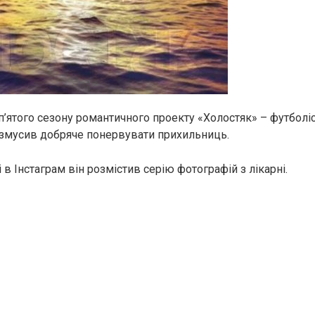
п’ятого сезону романтичного проекту «Холостяк» – футболіс
змусив добряче понервувати прихильниць.
і в Інстаграм він розмістив серію фотографій з лікарні.