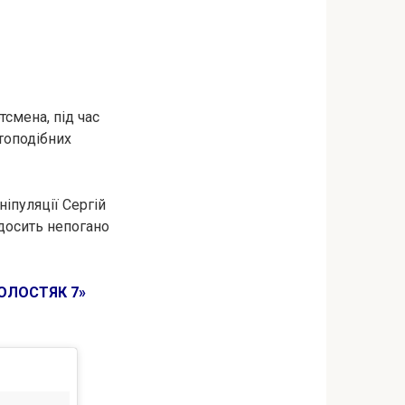
тсмена, під час
топодібних
іпуляції Сергій
 досить непогано
ХОЛОСТЯК 7»