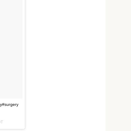
y#surgery
DT