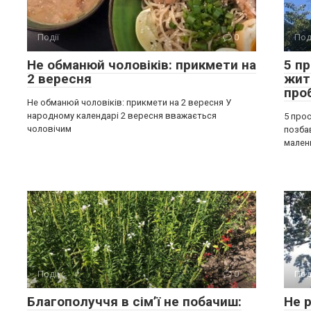
Події
0
Под
Не обманюй чоловіків: прикмети на
5 п
2 вересня
жит
про
Не обманюй чоловіків: прикмети на 2 вересня У
народному календарі 2 вересня вважається
5 прос
чоловічим
позба
мален
Події
0
Под
Благополуччя в сім’ї не побачиш:
Не р