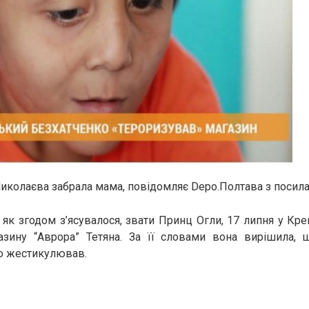
иколаєва забрала мама, повідомляє Depo.Полтава з посила
, як згодом з’ясувалося, звати Принц Огли, 17 липня у Кр
азину “Аврора” Тетяна. За її словами вона вирішила, 
о жестикулював.