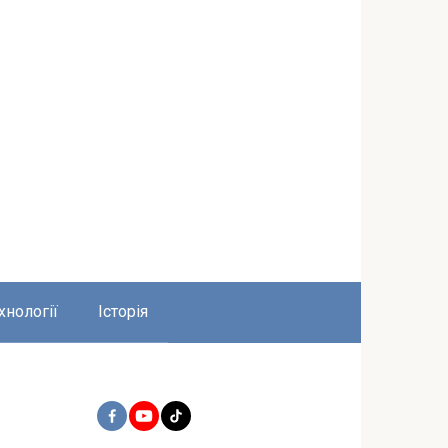
хнології
Історія