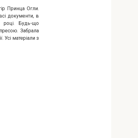
тір Принца Огли.
всі документи, в
 році. Будь-що
 пресою. Забрала
. Усі матеріали з