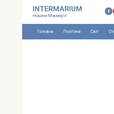
Перейти
INTERMARIUM
до
вмісту
Новини Міжмор'я
Головна
Політика
Світ
Ст