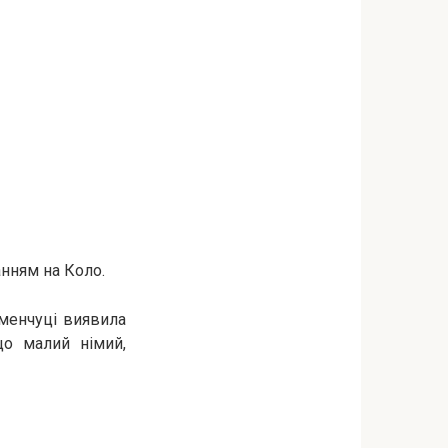
нням на Коло.
еменчуці виявила
що малий німий,