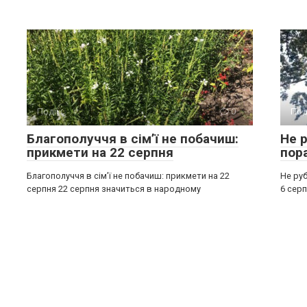
Події
0
Под
Благополуччя в сім’ї не побачиш:
Не р
прикмети на 22 серпня
пор
Благополуччя в сім’ї не побачиш: прикмети на 22
Не руб
серпня 22 серпня значиться в народному
6 серп