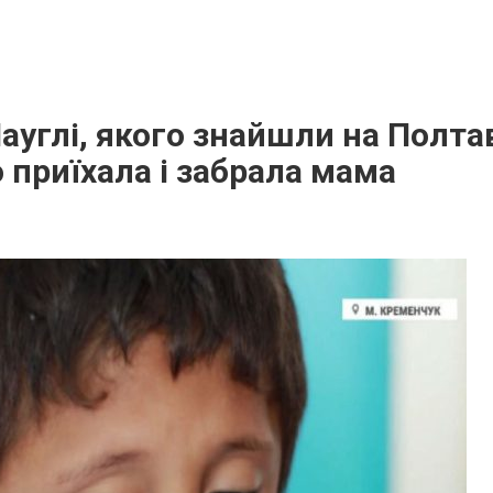
углі, якого знайшли на Полта
 приїхала і забрала мама