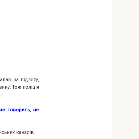
адав на підлогу,
ину. Тож поліція
і.
не говорить, не
ських каналів.