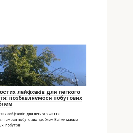
ії
0
ростих лайфхаків для легкого
тя: позбавляємося побутових
блем
тих лайфхаків для легкого життя:
вляємося побутових проблем Всі ми маємо
ькі побутові