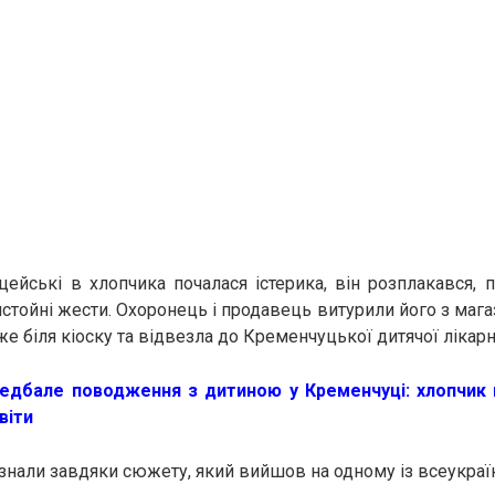
цейські в хлопчика почалася істерика, він розплакався, п
стойні жести. Охоронець і продавець витурили його з магаз
е біля кіоску та відвезла до Кременчуцької дитячої лікарн
едбале поводження з дитиною у Кременчуці: хлопчик 
віти
знали завдяки сюжету, який вийшов на одному із всеукраїн