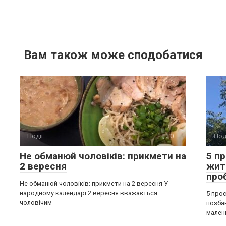
Вам також може сподобатися
Події
0
Под
Не обманюй чоловіків: прикмети на
5 п
2 вересня
жит
про
Не обманюй чоловіків: прикмети на 2 вересня У
народному календарі 2 вересня вважається
5 прос
чоловічим
позба
мален