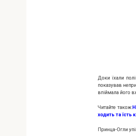
Доки їхали полі
показував непри
впіймала його вж
Читайте також:
Н
ходить та їсть к
Принца-Огли упі