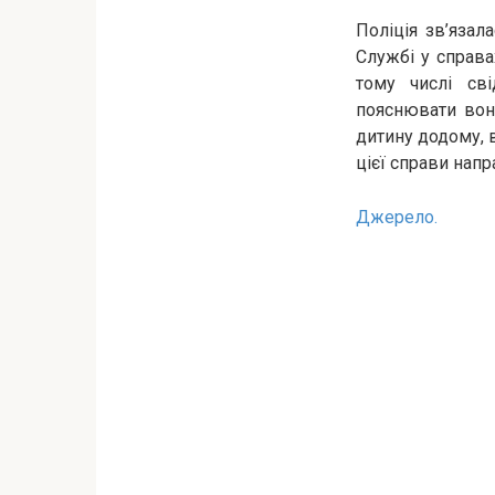
Поліція зв’язал
Службі у справа
тому числі св
пояснювати вона
дитину додому, в
цієї справи нап
Джерело.