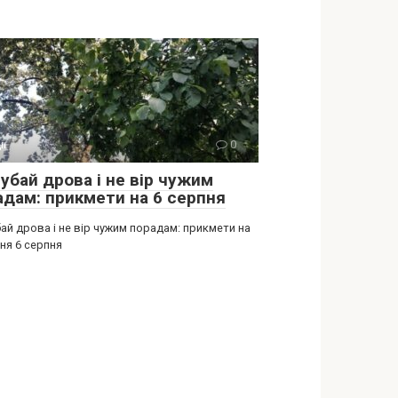
ії
0
убай дрова і не вір чужим
адам: прикмети на 6 серпня
ай дрова і не вір чужим порадам: прикмети на
ня 6 серпня