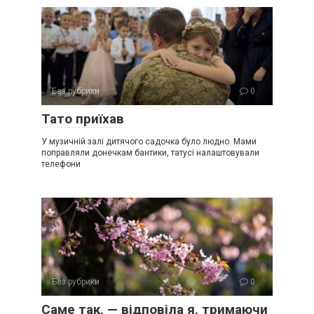
Без рубрики
0
Тато приїхав
У музичній залі дитячого садочка було людно. Мами
поправляли донечкам бантики, татусі налаштовували
телефони
Без рубрики
0
Саме так, — відповіла я, тримаючи