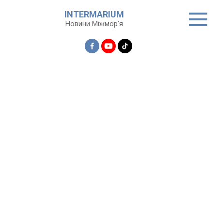
Перейти
INTERMARIUM
до
Новини Міжмор'я
вмісту