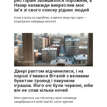
ресторані залишилося порожнім, а
Назар назавжди викреслив моє
ім’я зі свого списку рідних людей
Коли я їхала на заробітки, я мріяла лише про одне —
влаштувати найкраще весілля
Без рубрики
0
Двері раптом відчинилися, і на
порозі з’явився Віталій з великим
букетом троянд і пакунком
іграшок. Його очі були червоні, ніби
він не спав кілька ночей
Мені здається, що той вечір у кухні назавжди
закарбувався в моїй пам’яті, наче гарячим