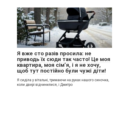
Без рубрики
0
Я вже сто разів просила: не
приводь їх сюди так часто! Це моя
квартира, моя сім’я, і я не хочу,
щоб тут постійно були чужі діти!
Я сиділа у вітальні, тримаючи на руках нашого синочка,
коли двері відчинилися, і Дмитро