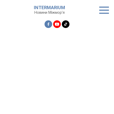
Перейти
INTERMARIUM
до
Новини Міжмор'я
вмісту