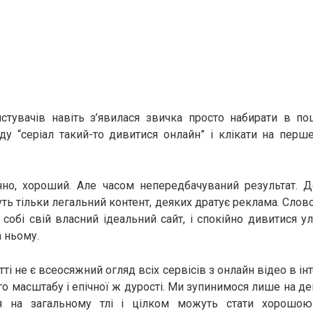
истувачів навіть з’явилася звичка просто набирати в п
ду “серіал такий-то дивитися онлайн” і клікати на пер
чно, хороший. Але часом непередбачуваний результат. Де
ть тільки легальний контент, деяких дратує реклама. Слов
 собі свій власний ідеальний сайт, і спокійно дивитися у
а ньому.
ті не є всеосяжний огляд всіх сервісів з онлайн відео в інт
о масштабу і епічної ж дурості. Ми зупинимося лише на де
ся на загальному тлі і цілком можуть стати хорошою