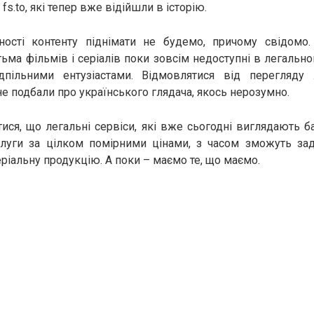
 fs.to, які тепер вже відійшли в історію.
ності контенту піднімати не будемо, причому свідомо. 
ьма фільмів і серіалів поки зовсім недоступні в легально
дпільними ентузіастами. Відмовлятися від перегляд
е подбали про українського глядача, якось нерозумно.
ися, що легальні сервіси, які вже сьогодні виглядають б
луги за цілком помірними цінами, з часом зможуть за
серіальну продукцію. А поки – маємо те, що маємо.