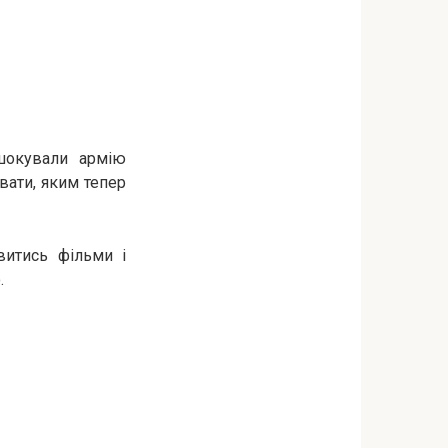
 шокували армію
увати, яким тепер
витись фільми і
.