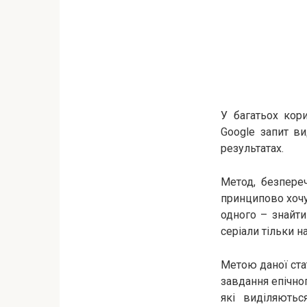
У багатьох кор
Google запит ви
результатах.
Метод, безпере
принципово хочу
одного – знайти
серіали тільки н
Метою даної стат
завдання епічног
які виділяють