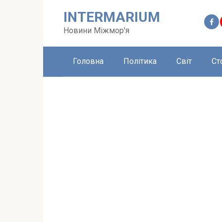
Перейти
INTERMARIUM
до
вмісту
Новини Міжмор'я
Головна
Політика
Світ
Ст