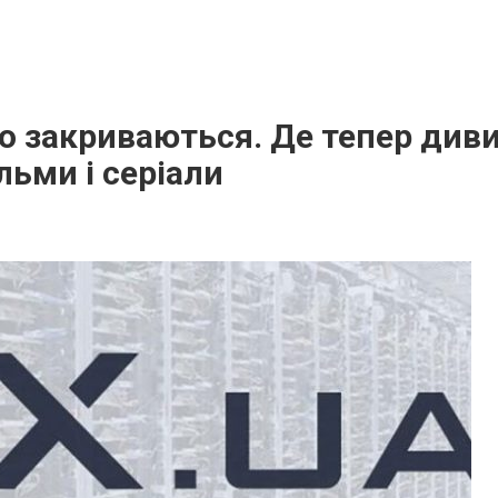
.to закриваються. Де тепер див
льми і серіали