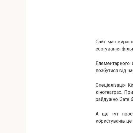
Сайт має виразн
сортування філь
Елементарного 
позбутися від н
Спеціалізація K
кінотеатрах. Пр
райдужно. Зате 
А ще тут прост
користувачів це