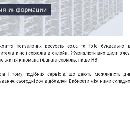
риття популярних ресурсів ex.ua та fs.to буквально
телів кіно і серіалів в онлайні. Журналісти вирішили з’яс
е життя кіномана і фаната серіалів, пише НВ
трів і тому подібних сервісів, що дають можливість ди
ування, сьогодні хоч відбавляй. Вибирати між ними складно