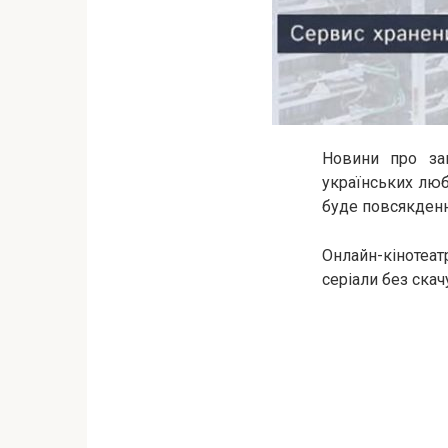
Новини про зак
українських люби
буде повсякденн
Онлайн-кінотеа
серіали без скач