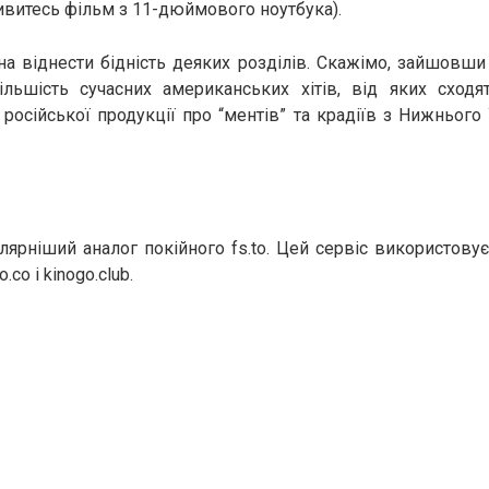
витесь фільм з 11-дюймового ноутбука).
а віднести бідність деяких розділів. Скажімо, зайшовши
ільшість сучасних американських хітів, від яких сходя
 російської продукції про “ментів” та крадіїв з Нижнього 
лярніший аналог покійного fs.to. Цей сервіс використовує
.co і kinogo.club.