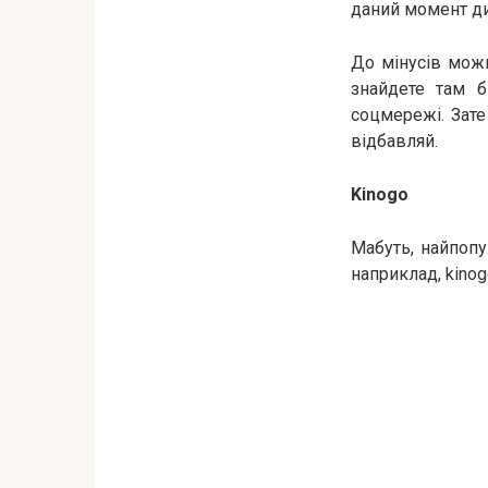
даний момент ди
До мінусів можн
знайдете там б
соцмережі. Зате
відбавляй.
Kinogo
Мабуть, найпопу
наприклад, kinogo