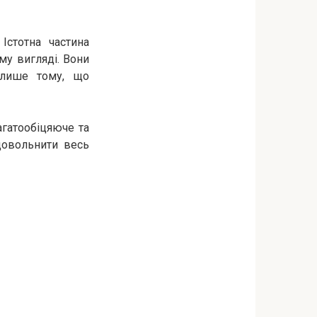
Істотна частина
му вигляді. Вони
у лише тому, що
агатообіцяюче та
довольнити весь