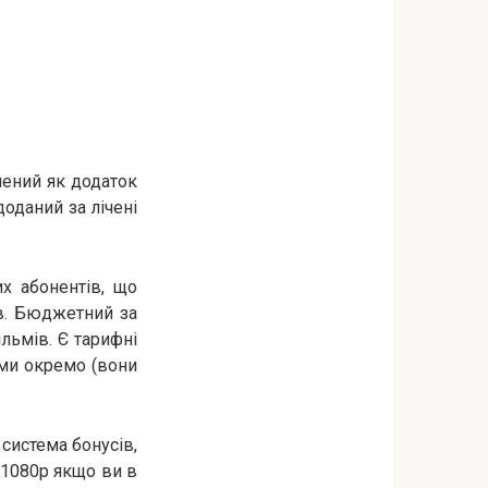
лений як додаток
доданий за лічені
их абонентів, що
ів. Бюджетний за
ільмів. Є тарифні
ьми окремо (вони
система бонусів,
 1080p якщо ви в