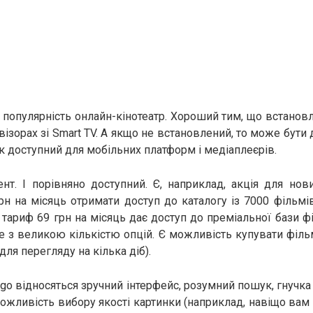
 популярність онлайн-кінотеатр. Хороший тим, що встанов
візорах зі Smart TV. А якщо не встановлений, то може бути 
к доступний для мобільних платформ і медіаплеєрів.
нт. І порівняно доступний. Є, наприклад, акція для нов
рн на місяць отримати доступ до каталогу із 7000 фільм
 тариф 69 грн на місяць дає доступ до преміальної бази ф
 з великою кількістю опцій. Є можливість купувати філ
для перегляду на кілька діб).
o відносяться зручний інтерфейс, розумний пошук, гнучка 
можливість вибору якості картинки (наприклад, навіщо вам