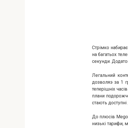
Стрімко набирає
на багатьох теле
секунди. Додато
Легальний конте
дозволяэ за 1 г
теперішніх часів
плани подорожче
стають доступні 
До плюсів Megog
низькі тарифи, 