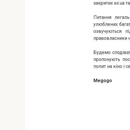
закритих ex.ua та
Питання легаль
улюблених багат
озвучуються пі
правовласники н
Будемо сподіват
пропонують пос
попит на кіно і 
Megogo