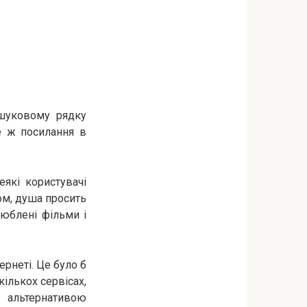
ошуковому рядку
ше ж посилання в
які користувачі
ом, душа просить
люблені фільми і
ернеті. Це було б
кількох сервісах,
 альтернативою