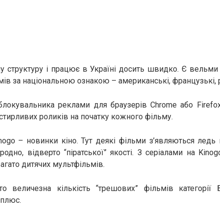
у структуру і працює в Україні досить швидко. Є вельми
мів за національною ознакою – американські, французькі, 
блокувальника реклами для браузерів Chrome або Firefox
астирливих роликів на початку кожного фільму.
inogo – новинки кіно. Тут деякі фільми з’являються ледь 
иродно, відверто “піратської” якості. З серіалами на Kin
багато дитячих мультфільмів.
о величезна кількість “трешових” фільмів категорії 
 плюс.