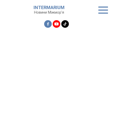
Перейти
INTERMARIUM
до
Новини Міжмор'я
вмісту