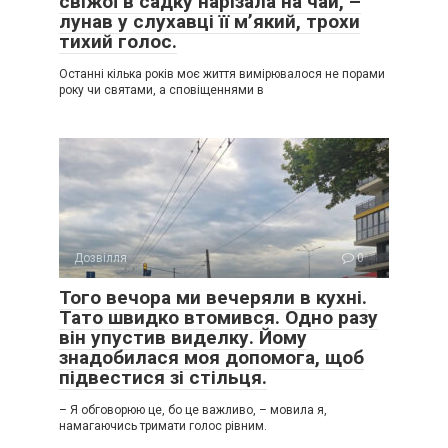
свіжої в садку нарізала на чай, –
лунав у слухавці її м’який, трохи
тихий голос.
Останні кілька років моє життя вимірювалося не порами
року чи святами, а сповіщеннями в
Дозвілля
0
Того вечора ми вечеряли в кухні.
Тато швидко втомився. Одно разу
він упустив виделку. Йому
знадобилася моя допомога, щоб
підвестися зі стільця.
– Я обговорюю це, бо це важливо, – мовила я,
намагаючись тримати голос рівним.