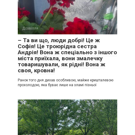
Дозвілля
0
– Та ви що, люди добрі! Це ж
Софія! Це троюрідна сестра
Андрія! Вона ж спеціально з іншого
міста приїхала, вони змалечку
товаришували, як рідні! Вона ж
своя, кровна!
Ранок того дня дихав особливою, майже кришталевою
прохолодою, яка буває лише на зламі пізньої