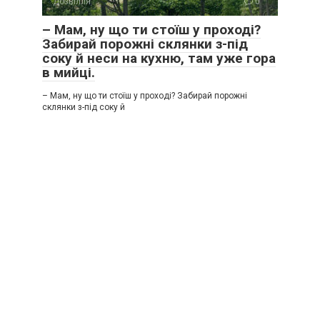
Дозвілля
0
– Мам, ну що ти стоїш у проході?
Забирай порожні склянки з-під
соку й неси на кухню, там уже гора
в мийці.
– Мам, ну що ти стоїш у проході? Забирай порожні
склянки з-під соку й