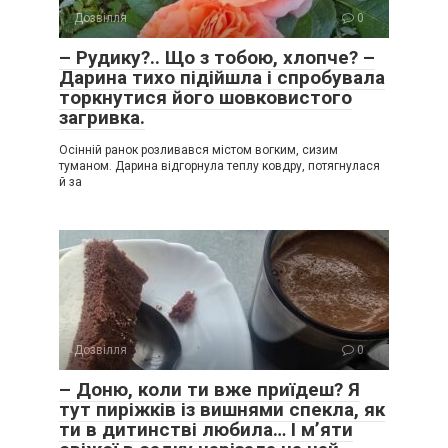
Дозвілля
0
– Рудику?.. Що з тобою, хлопче? –
Дарина тихо підійшла і спробувала
торкнутися його шовковистого
загривка.
Осінній ранок розливався містом вогким, сизим
туманом. Дарина відгорнула теплу ковдру, потягнулася
й за
Дозвілля
0
– Доню, коли ти вже приїдеш? Я
тут пиріжків із вишнями спекла, як
ти в дитинстві любила… І м’яти