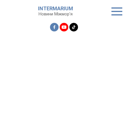
Перейти
INTERMARIUM
до
Новини Міжмор'я
вмісту