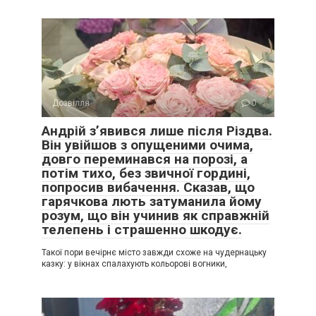
Дозвілля
0
Андрій з’явився лише після Різдва.
Він увійшов з опущеними очима,
довго переминався на порозі, а
потім тихо, без звичної гордині,
попросив вибачення. Сказав, що
гарячкова лють затуманила йому
розум, що він учинив як справжній
телепень і страшенно шкодує.
Такої пори вечірнє місто завжди схоже на чудернацьку
казку: у вікнах спалахують кольорові вогники,