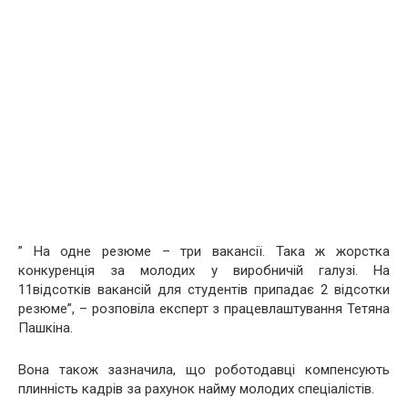
” На одне резюме – три вакансії. Така ж жорстка
конкуренція за молодих у виробничій галузі. На
11відсотків вакансій для студентів припадає 2 відсотки
резюме”, – розповіла експерт з працевлаштування Тетяна
Пашкіна.
Вона також зазначила, що роботодавці компенсують
плинність кадрів за рахунок найму молодих спеціалістів.