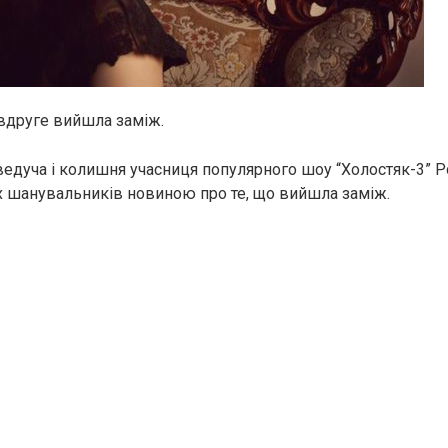
вдруге вийшла заміж.
ведуча і колишня учасниця популярного шоу “Холостяк-3” Р
х шанувальників новиною про те, що вийшла заміж.