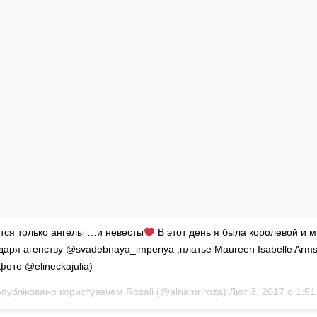
тся только ангелы …и невесты
В этот день я была королевой и 
даря агенству @svadebnaya_imperiya ,платье Maureen Isabelle Arms
фото @elineckajulia)
опубліковано користувачем Rozali (@alnamriroza)
Лют 3, 2017 о 1:5