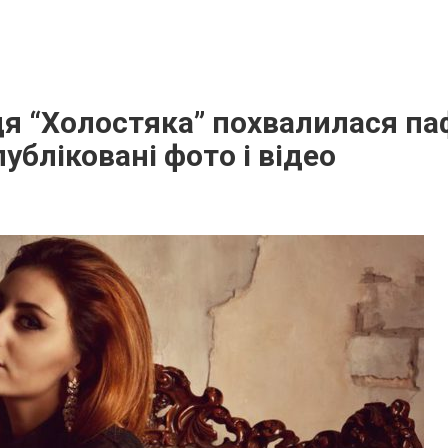
ця “Холостяка” похвалилася п
убліковані фото і відео