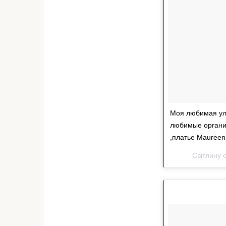
Моя любимая улы
любимые органи
,платье Maureen 
Світлину 