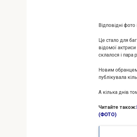
Відповідні фото 
Це стало для ба
відомої актриси 
склалося і пара 
Новим обранцем 
публікувала кіль
А кілька днів то
Читайте також:
(ФОТО)