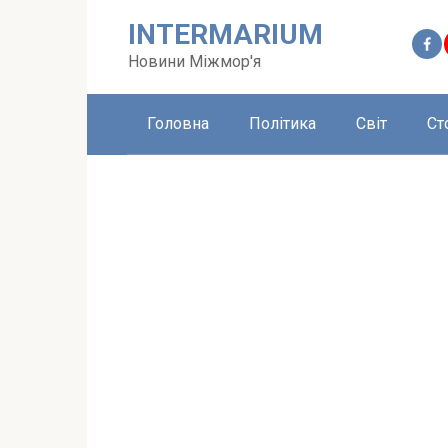
Перейти
INTERMARIUM
до
вмісту
Новини Міжмор'я
Головна
Політика
Світ
Ст