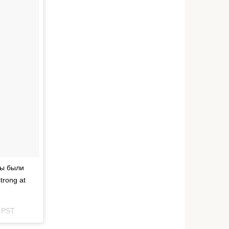
мы были
trong at
1 PST