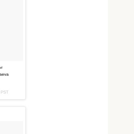
Вы
aeva
2 PST