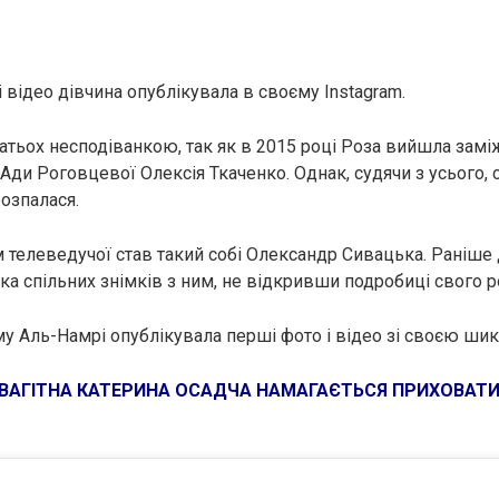
і відео дівчина опублікувала в своєму Instagram.
гатьох несподіванкою, так як в 2015 році Роза вийшла замі
Ади Роговцевої Олексія Ткаченко. Однак, судячи з усього, 
розпалася.
телеведучої став такий собі Олександр Сивацька. Раніше
ка спільних знімків з ним, не відкривши подробиці свого р
му Аль-Намрі опублікувала перші фото і відео зі своєю шик
ВАГІТНА КАТЕРИНА ОСАДЧА НАМАГАЄТЬСЯ ПРИХОВАТИ