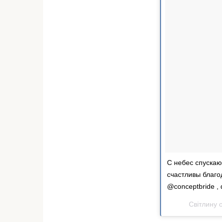
С небес спускаю
счастливы благо
@conceptbride , 
Світлину 