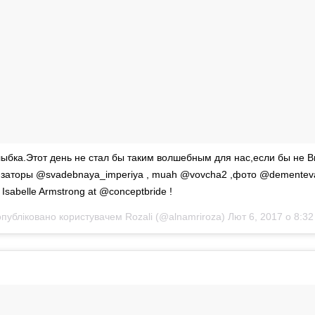
бка.Этот день не стал бы таким волшебным для нас,если бы не 
заторы @svadebnaya_imperiya , muah @vovcha2 ,фото @dementev
Isabelle Armstrong at @conceptbride !
опубліковано користувачем Rozali (@alnamriroza)
Лют 6, 2017 о 8:3