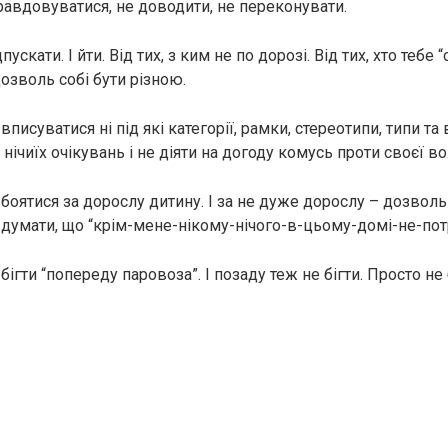
авдовуватися, не доводити, не переконувати.
ускати. І йти. Від тих, з ким не по дорозі. Від тих, хто тебе “
озволь собі бути різною.
вписуватися ні під які категорії, рамки, стереотипи, типи та
ічиїх очікувань і не діяти на догоду комусь проти своєї вол
боятися за дорослу дитину. І за не дуже дорослу – дозволь 
 думати, що “крім-мене-нікому-нічого-в-цьому-домі-не-пот
бігти “попереду паровоза”. І позаду теж не бігти. Просто не 