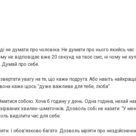
ді не думати про чоловіка. Не думати про нього якийсь час –
ому не відповідає вже 20 секунд на твоє смс, ні чому не куп
. Думай про себе.
звертати увагу на те, що каже подруга. Або навіть найкраща
вона каже щось “дуже важливе для тебе, люба”.
матися собою. Хоча б годину у день. Одна година, нехай нав
озірваних хвилин-шматочків. Дозволь собі не казати: “У ме
воль виділити час для себе.
яти. І обов’язково багато. Дозволь мріяти про нездійсненне