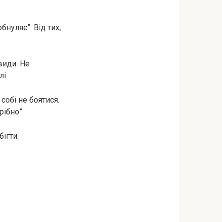
обнуляє”. Від тих,
 види. Не
і.
собі не боятися.
рібно”.
бігти.