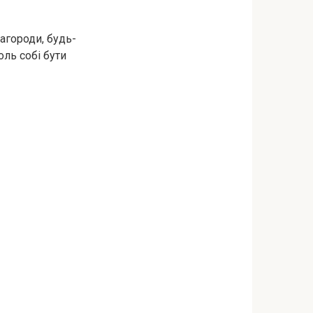
агороди, будь-
оль собі бути