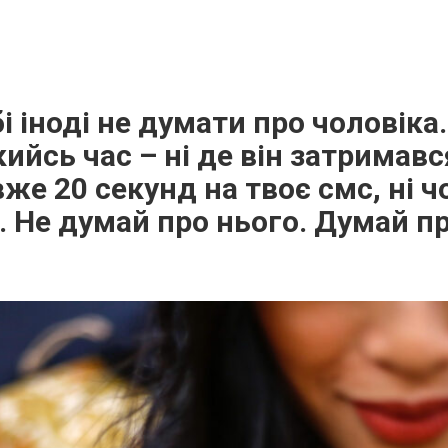
і іноді не думати про чоловіка
ийсь час – ні де він затримався
вже 20 секунд на твоє смс, ні ч
в. Не думай про нього. Думай п