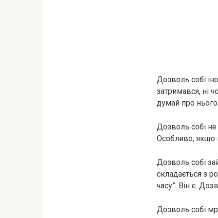
Дозволь собі іно
затримався, ні ч
думай про нього
Дозволь собі не 
Особливо, якщо 
Дозволь собі зай
складається з р
часу”. Він є. Доз
Дозволь собі мрі