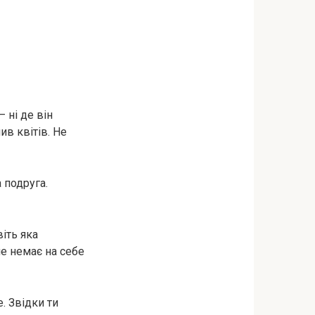
 ні де він
ив квітів. Не
 подруга.
іть яка
не немає на себе
. Звідки ти