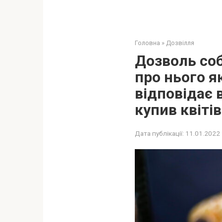
Головна
»
Дозвілля
Дозволь соб
про нього як
відповідає 
купив квіті
Дата публікації:
11.01.2022