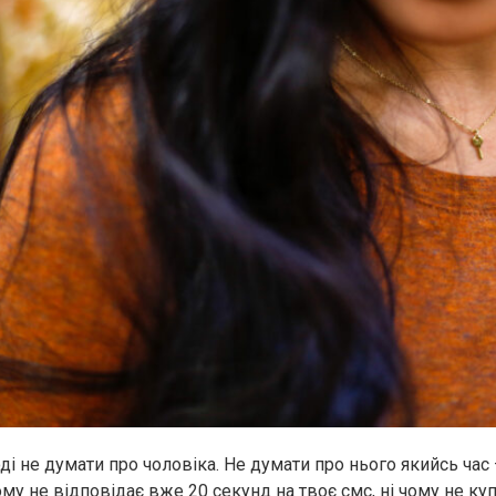
ді не думати про чоловіка. Не думати про нього якийсь час –
ому не відповідає вже 20 секунд на твоє смс, ні чому не куп