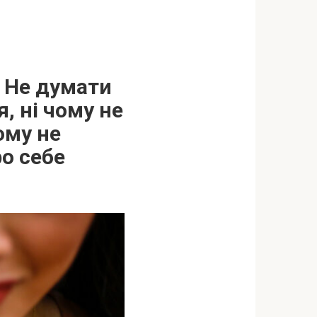
. Не думати
, ні чому не
ому не
ро себе