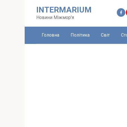
Перейти
INTERMARIUM
до
вмісту
Новини Міжмор'я
Головна
Політика
Світ
Ст