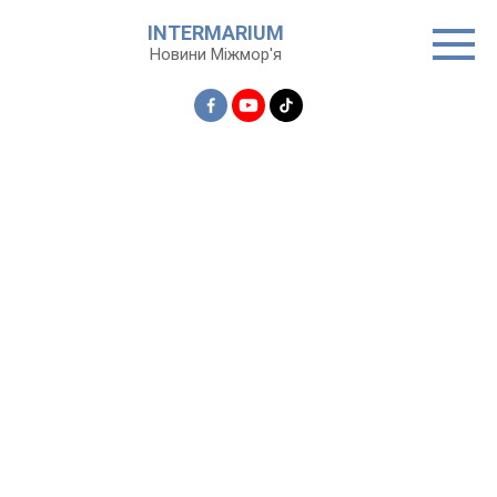
Перейти
INTERMARIUM
до
Новини Міжмор'я
вмісту