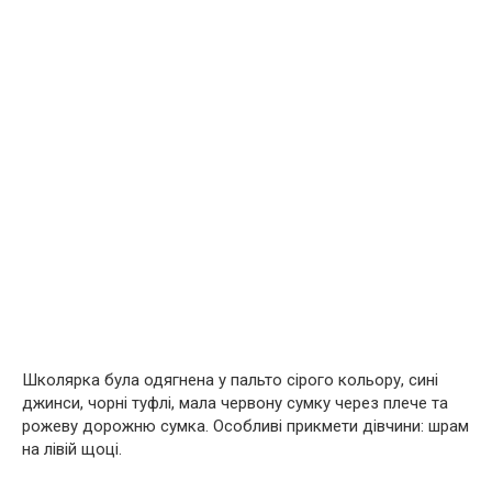
Школярка була одягнена у пальто сірого кольору, сині
джинси, чорні туфлі, мала червону сумку через плече та
рожеву дорожню сумка. Особливі прикмети дівчини: шрам
на лівій щоці.