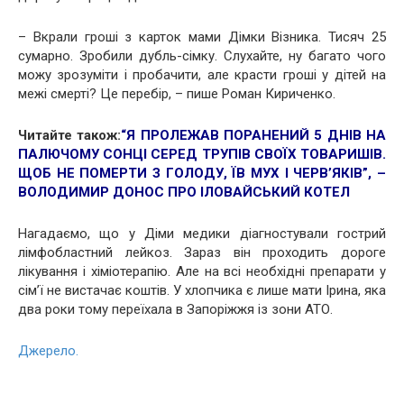
– Вкрали гроші з карток мами Дімки Візника. Тисяч 25
сумарно. Зробили дубль-сімку. Слухайте, ну багато чого
можу зрозуміти і пробачити, але красти гроші у дітей на
межі смерті? Це перебір, – пише Роман Кириченко.
Читайте також:
“Я ПРОЛЕЖАВ ПОРАНЕНИЙ 5 ДНІВ НА
ПАЛЮЧОМУ СОНЦІ СЕРЕД ТРУПІВ СВОЇХ ТОВАРИШІВ.
ЩОБ НЕ ПОМЕРТИ З ГОЛОДУ, ЇВ МУХ І ЧЕРВ’ЯКІВ”, –
ВОЛОДИМИР ДОНОС ПРО ІЛОВАЙСЬКИЙ КОТЕЛ
Нагадаємо, що у Діми медики діагностували гострий
лімфобластний лейкоз. Зараз він проходить дороге
лікування і хіміотерапію. Але на всі необхідні препарати у
сім’ї не вистачає коштів. У хлопчика є лише мати Ірина, яка
два роки тому переїхала в Запоріжжя із зони АТО.
Джерело.