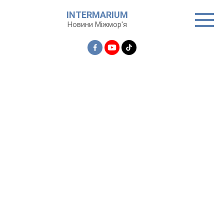
Перейти
INTERMARIUM
до
Новини Міжмор'я
вмісту