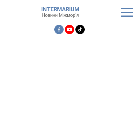
Перейти
INTERMARIUM
до
Новини Міжмор'я
вмісту