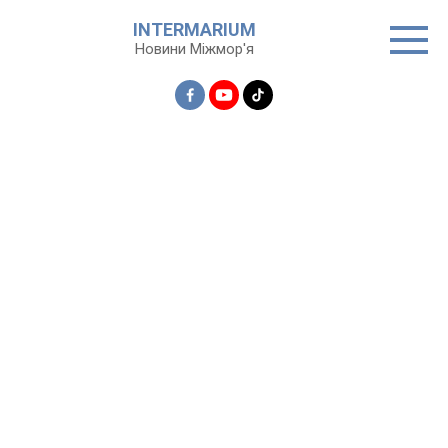
Перейти
INTERMARIUM
до
Новини Міжмор'я
вмісту