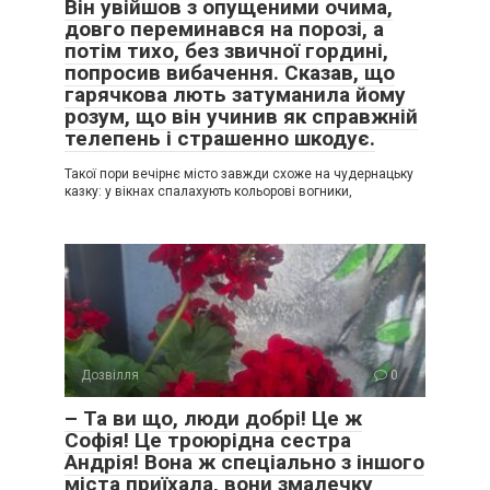
Він увійшов з опущеними очима,
довго переминався на порозі, а
потім тихо, без звичної гордині,
попросив вибачення. Сказав, що
гарячкова лють затуманила йому
розум, що він учинив як справжній
телепень і страшенно шкодує.
Такої пори вечірнє місто завжди схоже на чудернацьку
казку: у вікнах спалахують кольорові вогники,
Дозвілля
0
– Та ви що, люди добрі! Це ж
Софія! Це троюрідна сестра
Андрія! Вона ж спеціально з іншого
міста приїхала, вони змалечку