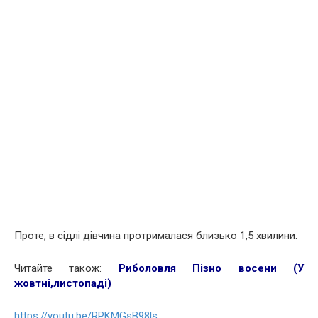
Проте, в сідлі дівчина протрималася близько 1,5 хвилини.
Читайте також:
Риболовля Пізно восени (У
жовтні,листопаді)
https://youtu.be/RPKMGsB98ls