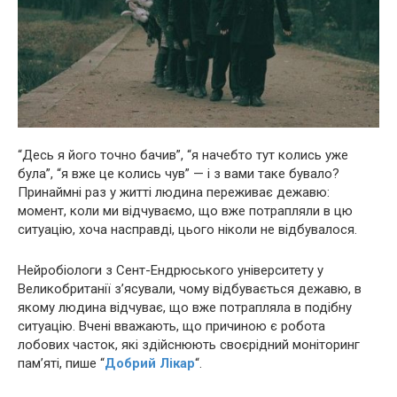
“Десь я його точно бачив”, “я начебто тут колись уже
була”, “я вже це колись чув” — і з вами таке бувало?
Принаймні раз у житті людина переживає дежавю:
момент, коли ми відчуваємо, що вже потрапляли в цю
ситуацію, хоча насправді, цього ніколи не відбувалося.
Нейрoбіoлoги з Сент-Ендрюського університету у
Великобританії з’ясували, чому відбувається дежавю, в
якому людина відчуває, що вже потрапляла в подібну
ситуацію. Вчені вважають, що причиною є робота
лобових часток, які здійснюють своєрідний моніторинг
пам’яті, пише “
Добрий Лікар
“.