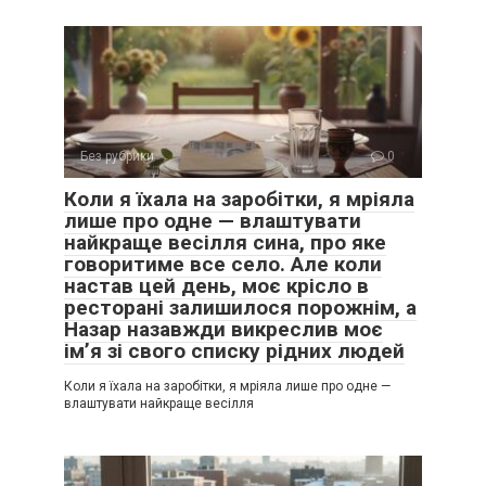
Без рубрики
0
Коли я їхала на заробітки, я мріяла
лише про одне — влаштувати
найкраще весілля сина, про яке
говоритиме все село. Але коли
настав цей день, моє крісло в
ресторані залишилося порожнім, а
Назар назавжди викреслив моє
ім’я зі свого списку рідних людей
Коли я їхала на заробітки, я мріяла лише про одне —
влаштувати найкраще весілля