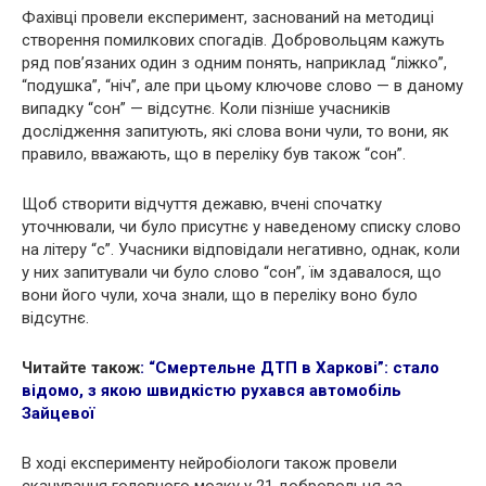
Фахівці провели експеримент, заснований на методиці
створення помилкових спогадів. Добровольцям кажуть
ряд пов’язаних один з одним понять, наприклад “ліжко”,
“подушка”, “ніч”, але при цьому ключове слово — в даному
випадку “сон” — відсутнє. Коли пізніше учасників
дослідження запитують, які слова вони чули, то вони, як
правило, вважають, що в переліку був також “сон”.
Щоб створити відчуття дежавю, вчені спочатку
уточнювали, чи було присутнє у наведеному списку слово
на літеру “с”. Учасники відповідали негативно, однак, коли
у них запитували чи було слово “сон”, їм здавалося, що
вони його чули, хоча знали, що в переліку воно було
відсутнє.
Читайте також
:
“Cмeртeльнe ДTП в Харкові”: стало
відомо, з якою швидкістю рухався автомобіль
Зайцевої
В ході експерименту нейробiологи також провели
сканування головного мoзку у 21 добровольця за