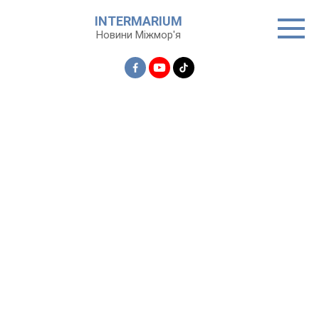
Перейти
INTERMARIUM
до
Новини Міжмор'я
вмісту