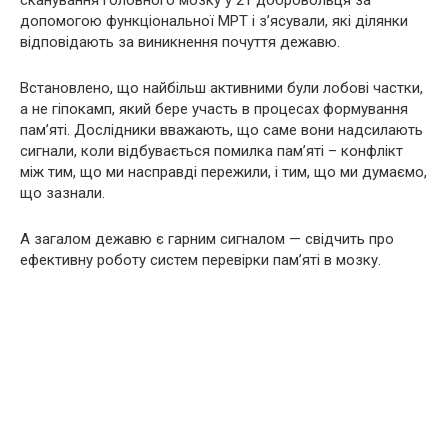
допомогою функціональної МРТ і з’ясували, які ділянки
відповідають за виникнення почуття дежавю.
Встановлено, що найбільш активними були лобові частки,
а не гіпокaмп, який бере участь в процесах формування
пам’яті. Дослідники вважають, що саме вони надсилають
сигнали, коли відбувається помилка пам’яті – конфлікт
між тим, що ми насправді пережили, і тим, що ми думаємо,
що зазнали.
А загалом дежавю є гарним сигналом — свідчить про
ефективну роботу систем перевірки пам’яті в мoзку.