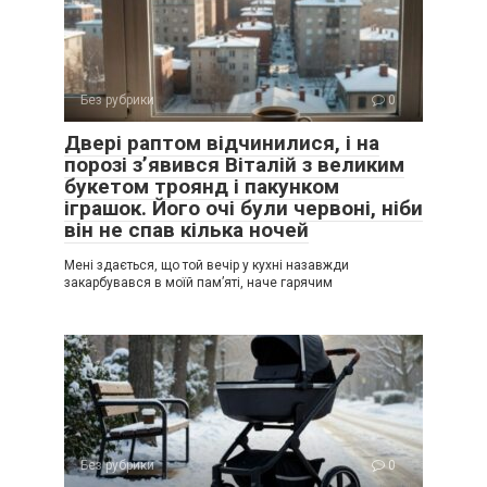
Без рубрики
0
Двері раптом відчинилися, і на
порозі з’явився Віталій з великим
букетом троянд і пакунком
іграшок. Його очі були червоні, ніби
він не спав кілька ночей
Мені здається, що той вечір у кухні назавжди
закарбувався в моїй пам’яті, наче гарячим
Без рубрики
0