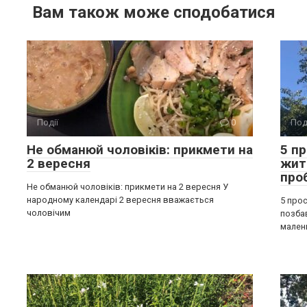
Вам також може сподобатися
Події
0
Под
Не обманюй чоловіків: прикмети на
5 п
2 вересня
жит
про
Не обманюй чоловіків: прикмети на 2 вересня У
народному календарі 2 вересня вважається
5 прос
чоловічим
позба
мален