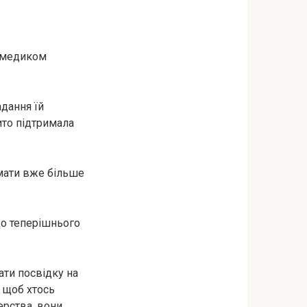
рамедиком
адання їй
ито підтримала
мати вже більше
До теперішнього
ати посвідку на
, щоб хтось
ерства, вони