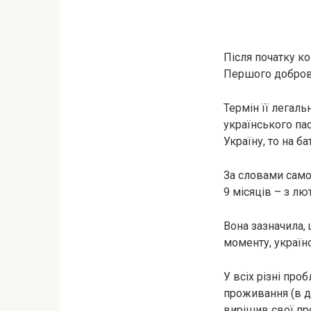
Після початку к
Першого доброво
Термін її легаль
українського па
Україну, то на 
За словами само
9 місяців – з лю
Вона зазначила,
моменту, україн
У всіх різні про
проживання (в д
вирішив свої пр