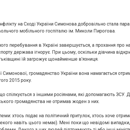
онфлікту на Сході України Симонова добровільно стала па
льчого мобільного госпіталю ім. Миколи Пирогова.
ного перебування в Україні завершується, а прохання про н
спорту держава ігнорує. При цьому, оскільки дівчина відкр
батьківщині їй загрожує щонайменше в’язниця.
ї Симонової, громадянство України вона намагається отри
того 2015 року.
 що спілкується з іншими росіянами, які допомагають ЗСУ. 
ського громадянства не отримав жоден з них.
блеми: хтось подає на політичний притулок, хтось хоче отрим
екого навіть цього немає). Мені поки що невідомі випадки
облеми. Декого з цих людей підтримують ті або інші мініст