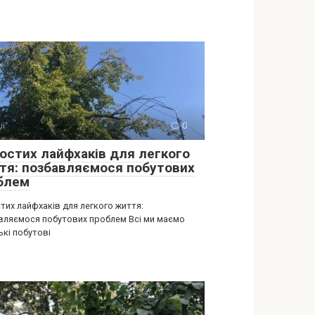
ії
0
ростих лайфхаків для легкого
тя: позбавляємося побутових
блем
тих лайфхаків для легкого життя:
вляємося побутових проблем Всі ми маємо
ькі побутові