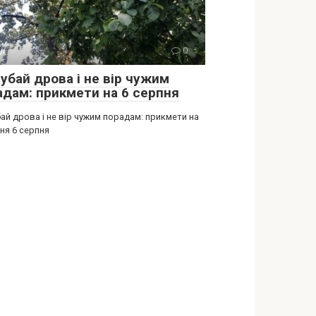
ії
0
убай дрова і не вір чужим
адам: прикмети на 6 серпня
ай дрова і не вір чужим порадам: прикмети на
ня 6 серпня