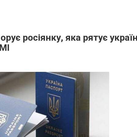
орує росіянку, яка рятує україн
ЗМІ