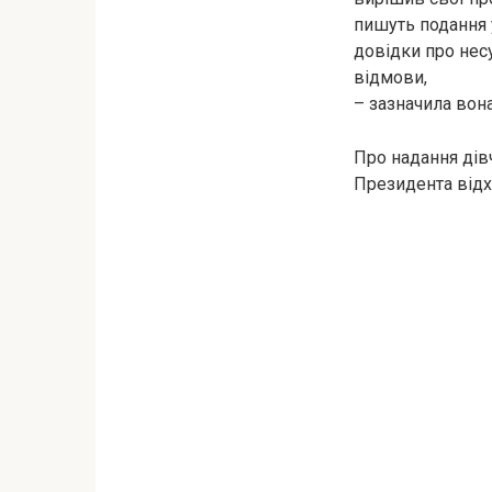
пишуть подання у
довідки про несу
відмови,
– зазначила вона
Про надання дівч
Президента відх