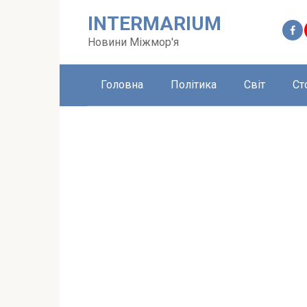
Перейти
INTERMARIUM
до
вмісту
Новини Міжмор'я
Головна
Політика
Світ
Ст