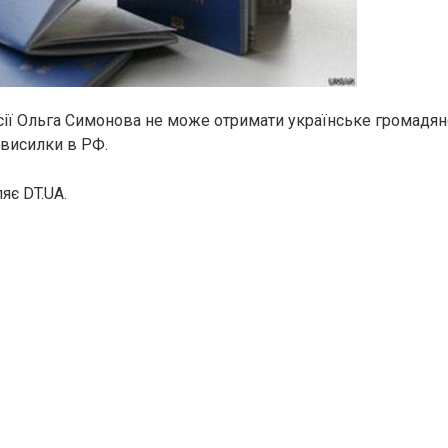
ії Ольга Симонова не може отримати українське громадянс
висилки в РФ.
яє DT.UA.