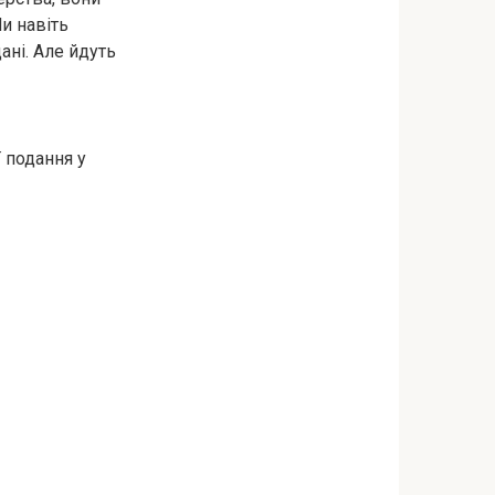
Ми навіть
ані. Але йдуть
ї подання у