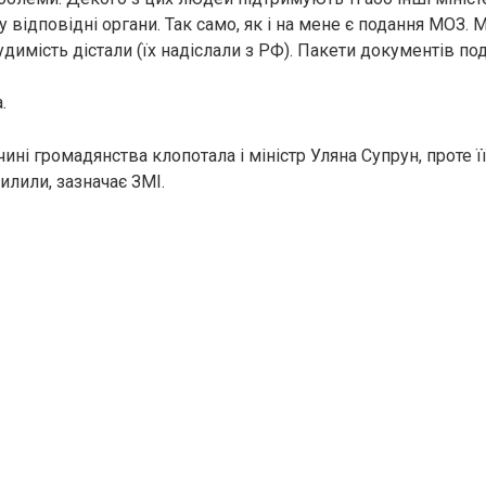
 відповідні органи. Так само, як і на мене є подання МОЗ. 
димість дістали (їх надіслали з РФ). Пакети документів под
.
ині громадянства клопотала і міністр Уляна Супрун, проте ї
илили, зазначає ЗМІ.