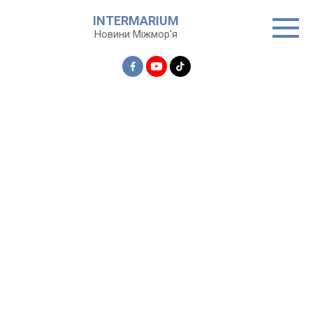
Перейти
INTERMARIUM
до
Новини Міжмор'я
вмісту