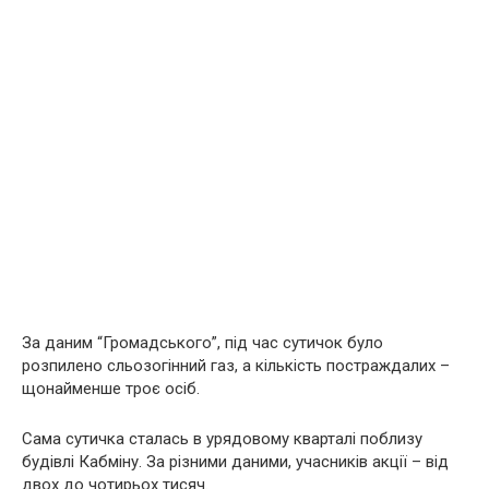
За даним “Громадського”, під час сутичок було
розпилено сльозогінний газ, а кількість постpaждалих –
щонайменше троє осіб.
Сама сутичка сталась в урядовому кварталі поблизу
будівлі Кабміну. За різними даними, учасників акції – від
двох до чотирьох тисяч.