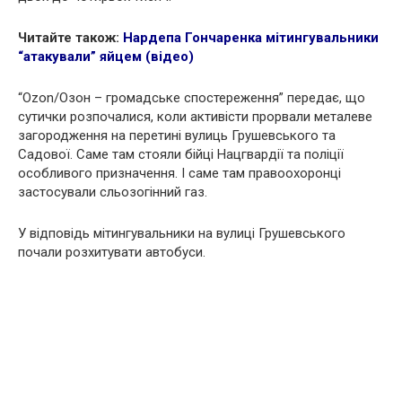
Читайте також:
Нардепа Гончаренка мітингувальники
“атакували” яйцем (відео)
“Ozon/Озон – громадське спостереження” передає, що
cyтички розпочалися, коли активісти прорвали металеве
загородження на перетині вулиць Грушевського та
Садової. Саме там стояли бiйці Нацгвардії та поліції
особливого призначення. І саме там правоохоронці
застосували сльозогінний газ.
У відповідь мітингувальники на вулиці Грушевського
почали розхитувати автобуси.