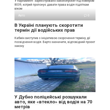
У парламенті зареєстровано законопроєкт під номером
8039, котрий пропонує давати права водія підліткам
віком
Авто
0
В Україні планують скоротити
термін дії водійських прав
Кабмін виступив з ініціативою скорочення терміну дії
посвідчення водія. Варто зазначити, відповідний проєкт
закону
Авто
0
У Дубно поліцейські розшукали
авто, яке «втекло» від водія на 70
метрів