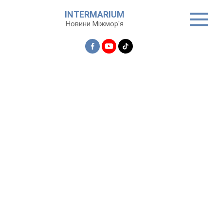
Перейти
INTERMARIUM
до
Новини Міжмор'я
вмісту