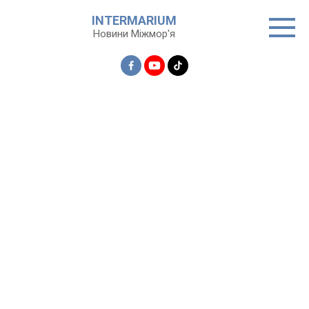
Перейти
INTERMARIUM
до
Новини Міжмор'я
вмісту