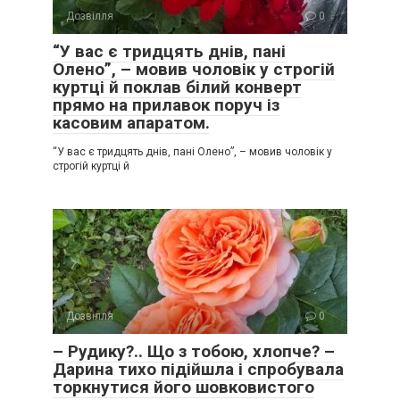
Дозвілля
0
“У вас є тридцять днів, пані
Олено”, – мовив чоловік у строгій
куртці й поклав білий конверт
прямо на прилавок поруч із
касовим апаратом.
“У вас є тридцять днів, пані Олено”, – мовив чоловік у
строгій куртці й
Дозвілля
0
– Рудику?.. Що з тобою, хлопче? –
Дарина тихо підійшла і спробувала
торкнутися його шовковистого