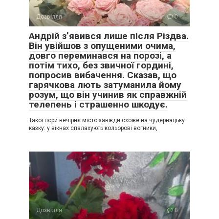
Дозвілля
0
Андрій з’явився лише після Різдва.
Він увійшов з опущеними очима,
довго переминався на порозі, а
потім тихо, без звичної гордині,
попросив вибачення. Сказав, що
гарячкова лють затуманила йому
розум, що він учинив як справжній
телепень і страшенно шкодує.
Такої пори вечірнє місто завжди схоже на чудернацьку
казку: у вікнах спалахують кольорові вогники,
Дозвілля
0