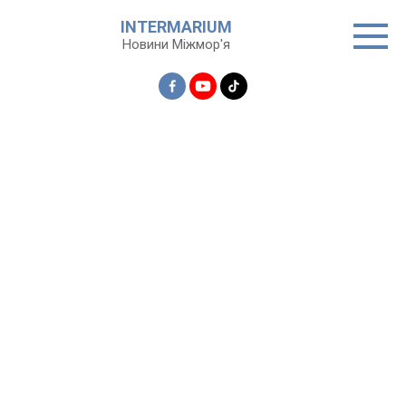
Перейти
INTERMARIUM
до
Новини Міжмор'я
вмісту