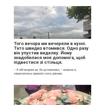
Дозвілля
0
Того вечора ми вечеряли в кухні.
Тато швидко втомився. Одно разу
він упустив виделку. Йому
знадобилася моя допомога, щоб
підвестися зі стільця.
– Я обговорюю це, бо це важливо, – мовила я,
намагаючись тримати голос рівним.