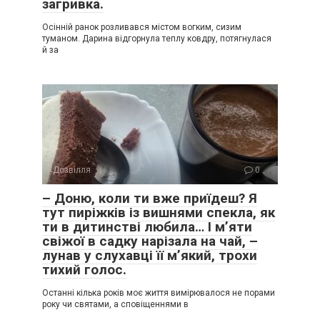
загривка.
Осінній ранок розливався містом вогким, сизим
туманом. Дарина відгорнула теплу ковдру, потягнулася
й за
Дозвілля
0
– Доню, коли ти вже приїдеш? Я
тут пиріжків із вишнями спекла, як
ти в дитинстві любила… І м’яти
свіжої в садку нарізала на чай, –
лунав у слухавці її м’який, трохи
тихий голос.
Останні кілька років моє життя вимірювалося не порами
року чи святами, а сповіщеннями в