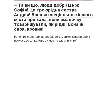
– Та ви що, люди добрі! Це ж
Софія! Це троюрідна сестра
Андрія! Вона ж спеціально з іншого
міста приїхала, вони змалечку
товаришували, як рідні! Вона ж
своя, кровна!
Ранок того дня дихав особливою, майже кришталевою
прохолодою, яка буває лише на зламі пізньої