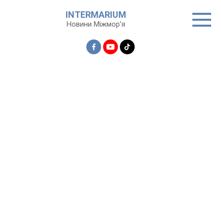
Перейти
INTERMARIUM
до
Новини Міжмор'я
вмісту