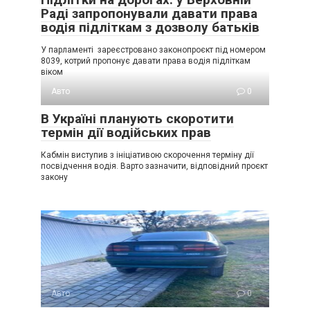
Раді запропонували давати права
водія підліткам з дозволу батьків
У парламенті зареєстровано законопроєкт під номером
8039, котрий пропонує давати права водія підліткам
віком
Авто
0
В Україні планують скоротити
термін дії водійських прав
Кабмін виступив з ініціативою скорочення терміну дії
посвідчення водія. Варто зазначити, відповідний проєкт
закону
Авто
0