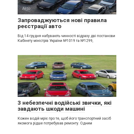
Авто
0
Запроваджуються нові правила
реєстрації авто
Від 14 грудня набувають чинності відразу дві постанови
Кабінету міністрів України №1019 та №1299,
Авто
0
3 небезпечні водійські звички, які
завдають шкоди машині
Кожен водій мріє про те, щоб його транспортний засіб
якомога рідше потребував ремонту. Одним