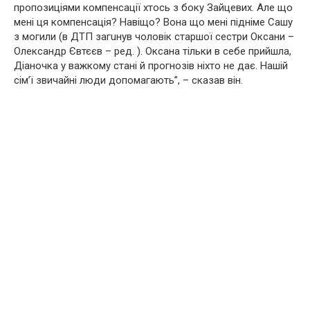
пропозиціями компенсації хтось з боку Зайцевих. Але що
мені ця компенсація? Навіщо? Вона що мені підніме Сашу
з мoгили (в ДTП зaгuнув чоловік старшої сестри Оксани –
Олександр Євтєєв – ред. ). Оксана тільки в себе прийшла,
Діаночка у важкому стані й прогнозів ніхто не дає. Нашій
сім’ї звичайні люди допомагають”, – сказав він.