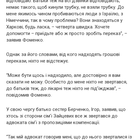
відповідаю. Батьки теж на всі дзвінки відповідають,
немає такого, щоб кинули трубку, не взяли трубку. До
мене якимось чином пробиваються люди з Ізраїлю, з
Німеччини, так в чому проблема? Вони знаходяться у
Харкові, будь ласка, – четверта швидка. Хочете
допомогти – приїдьте або ж просто зробіть переказ”, –
заявив Фоменко.
Однак за його словами, від кого надходять грошові
перекази, ніхто не відстежує.
“Може бути щось і надходило, але достовірно я вам
сказати не можу. Особисто до мене ніхто не звертався,
до батьків теж, до лікaрні теж ніхто не під’їжджав”, –
повідомив Фоменко.
У свою чергу батько сестер Берченко, Ігор, заявив, що
хтось зі сторони сім’ї Зайцевих все ж звертався до
адвоката сім’ї з пропозиціями компенсації.
“Так мій адвокат говорив мені, що до нього зверталися із