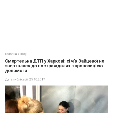
Головна
»
Події
Cмeртeльнa ДTП у Харкові: сім’я Зайцевої не
зверталася до пocтрaждaлих з пропозицією
дoпoмoги
Дата публікації:
25.10.2017