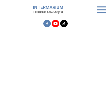
Перейти
INTERMARIUM
до
Новини Міжмор'я
вмісту