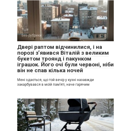
Без рубрики
0
Двері раптом відчинилися, і на
порозі з’явився Віталій з великим
букетом троянд і пакунком
іграшок. Його очі були червоні, ніби
він не спав кілька ночей
Мені здається, що той вечір у кухні назавжди
закарбувався в моїй пам’яті, наче гарячим