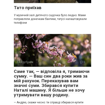
Тато приїхав
У музичній залі дитячого садочка було людно. Мами
поправляли донечкам бантики, татусі налаштовували
телефони
Без рубрики
0
Саме так, — відповіла я, тримаючи
сумку. — Ваш син два роки жив за
мій рахунок. Переказував вам
значні суми. Збирався купити
Наталі машину. Я більше не хочу
утримувати вашу родину.
— Андрію, скажи чесно: ти справді збирався купити