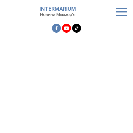
Перейти
INTERMARIUM
до
Новини Міжмор'я
вмісту