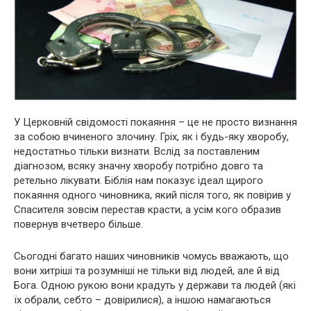
У Церковній свідомості покаяння – це не просто визнання
за собою вчиненого злочину. Гріх, як і будь-яку хворобу,
недостатньо тільки визнати. Вслід за поставленим
діагнозом, всяку значну хворобу потрібно довго та
ретельно лікувати. Біблія нам показує ідеал щирого
покаяння одного чиновника, який після того, як повірив у
Спасителя зовсім перестав красти, а усім кого образив
повернув вчетверо більше.
Сьогодні багато наших чиновників чомусь вважають, що
вони хитріші та розумніші не тільки від людей, але й від
Бога. Одною рукою вони крадуть у держави та людей (які
їх обрали, себто – довірилися), а іншою намагаються