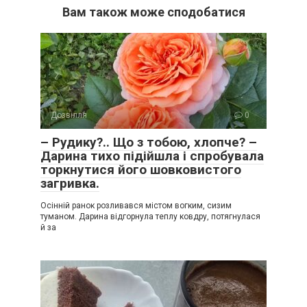
Вам також може сподобатися
Дозвілля
0
– Рудику?.. Що з тобою, хлопче? –
Дарина тихо підійшла і спробувала
торкнутися його шовковистого
загривка.
Осінній ранок розливався містом вогким, сизим
туманом. Дарина відгорнула теплу ковдру, потягнулася
й за