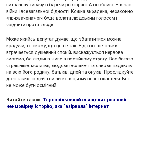
витрачену тисячу в барі чи ресторані. А особливо – в час
війни і всезагальної бідності. Кожна вкрадена, незаконно
«прихвачена» річ буде волати людським голосом і
свідчити проти злодія.
Може якийсь депутат думає, що збагатитися можна
крадучи, то скажу, що це не так. Від того не тільки
втрачається душевний спокій, виснажується нервова
система, бо людина живе в постійному страху. Все багато
страшніше: молитви, людські волання та сльози падають
на всю його родину: батьків, дітей та онуків. Прослідкуйте
долі таких людей, і ви легко в цьому переконаєтеся. Бог
не може бути осміяний.
Читайте також:
Тернопільський священик розповів
неймовірну історію, яка “взірвала” Інтернет