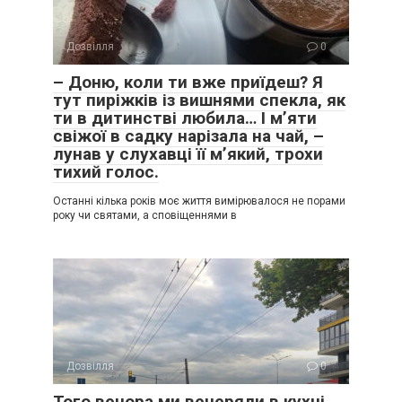
Дозвілля
0
– Доню, коли ти вже приїдеш? Я
тут пиріжків із вишнями спекла, як
ти в дитинстві любила… І м’яти
свіжої в садку нарізала на чай, –
лунав у слухавці її м’який, трохи
тихий голос.
Останні кілька років моє життя вимірювалося не порами
року чи святами, а сповіщеннями в
Дозвілля
0
Того вечора ми вечеряли в кухні.