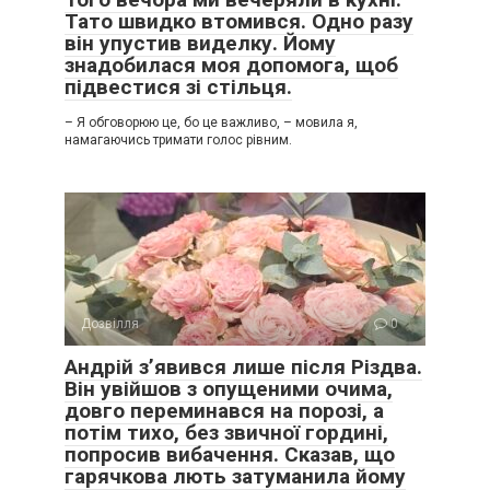
Тато швидко втомився. Одно разу
він упустив виделку. Йому
знадобилася моя допомога, щоб
підвестися зі стільця.
– Я обговорюю це, бо це важливо, – мовила я,
намагаючись тримати голос рівним.
Дозвілля
0
Андрій з’явився лише після Різдва.
Він увійшов з опущеними очима,
довго переминався на порозі, а
потім тихо, без звичної гордині,
попросив вибачення. Сказав, що
гарячкова лють затуманила йому