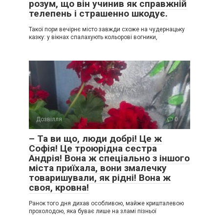
розум, що він учинив як справжній
телепень і страшенно шкодує.
Такої пори вечірнє місто завжди схоже на чудернацьку
казку: у вікнах спалахують кольорові вогники,
Дозвілля
0
– Та ви що, люди добрі! Це ж
Софія! Це троюрідна сестра
Андрія! Вона ж спеціально з іншого
міста приїхала, вони змалечку
товаришували, як рідні! Вона ж
своя, кровна!
Ранок того дня дихав особливою, майже кришталевою
прохолодою, яка буває лише на зламі пізньої