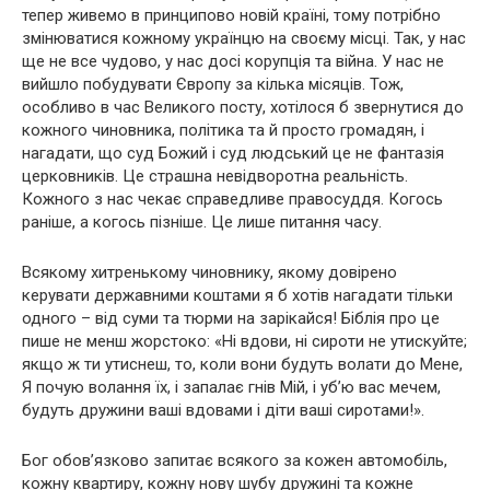
тепер живемо в принципово новій країні, тому потрібно
змінюватися кожному українцю на своєму місці. Так, у нас
ще не все чудово, у нас досі корупція та війна. У нас не
вийшло побудувати Європу за кілька місяців. Тож,
особливо в час Великого посту, хотілося б звернутися до
кожного чиновника, політика та й просто громадян, і
нагадати, що суд Божий і суд людський це не фантазія
церковників. Це страшна невідворотна реальність.
Кожного з нас чекає справедливе правосуддя. Когось
раніше, а когось пізніше. Це лише питання часу.
Всякому хитренькому чиновнику, якому довірено
керувати державними коштами я б хотів нагадати тільки
одного – від суми та тюрми на зарікайся! Біблія про це
пише не менш жорстоко: «Ні вдови, ні сироти не утискуйте;
якщо ж ти утиснеш, то, коли вони будуть волати до Мене,
Я почую волання їх, і запалає гнів Мій, і уб’ю вас мечем,
будуть дружини ваші вдовами і діти ваші сиротами!».
Бог обов’язково запитає всякого за кожен автомобіль,
кожну квартиру, кожну нову шубу дружині та кожне