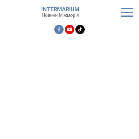
Перейти
INTERMARIUM
до
Новини Міжмор'я
вмісту