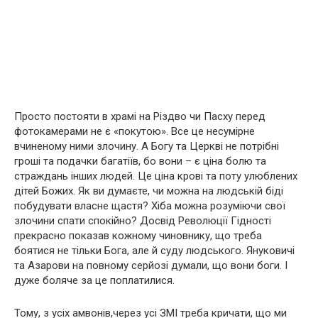
Просто постояти в храмі на Різдво чи Пасху перед
фотокамерами не є «покутою». Все це несумірне
вчиненому ними злочину. А Богу та Церкві не потрібні
гроші та подачки багатіїв, бо вони – є ціна болю та
страждань інших людей. Це ціна крові та поту улюблених
дітей Божих. Як ви думаєте, чи можна на людській біді
побудувати власне щастя? Хіба можна розуміючи свої
злочини спати спокійно? Досвід Революції Гідності
прекрасно показав кожному чиновнику, що треба
боятися не тільки Бога, але й суду людського. Януковичі
та Азарови на повному серйозі думали, що вони боги. І
дуже боляче за це поплатилися.
Тому, з усіх амвонів,через усі ЗМІ треба кричати, що ми