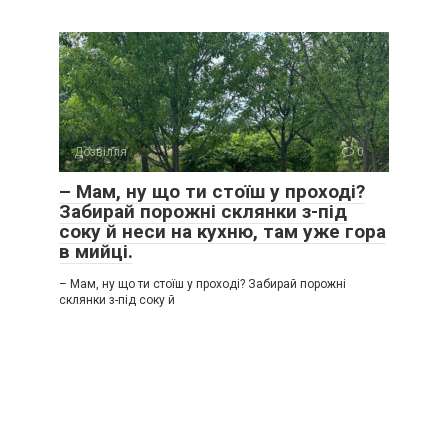
Дозвілля
0
– Мам, ну що ти стоїш у проході?
Забирай порожні склянки з-під
соку й неси на кухню, там уже гора
в мийці.
– Мам, ну що ти стоїш у проході? Забирай порожні
склянки з-під соку й