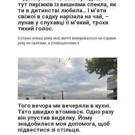
тут пиріжків із вишнями спекла, як
ти в дитинстві любила… І м’яти
свіжої в садку нарізала на чай, –
лунав у слухавці її м’який, трохи
тихий голос.
Останні кілька років моє життя вимірювалося не порами
року чи святами, а сповіщеннями в
Дозвілля
0
Того вечора ми вечеряли в кухні.
Тато швидко втомився. Одно разу
він упустив виделку. Йому
знадобилася моя допомога, щоб
підвестися зі стільця.