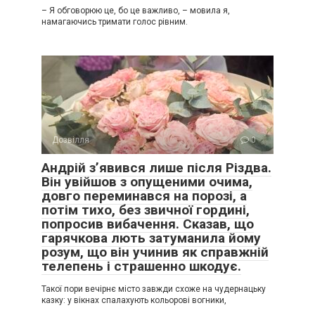
– Я обговорюю це, бо це важливо, – мовила я,
намагаючись тримати голос рівним.
Дозвілля
0
Андрій з’явився лише після Різдва.
Він увійшов з опущеними очима,
довго переминався на порозі, а
потім тихо, без звичної гордині,
попросив вибачення. Сказав, що
гарячкова лють затуманила йому
розум, що він учинив як справжній
телепень і страшенно шкодує.
Такої пори вечірнє місто завжди схоже на чудернацьку
казку: у вікнах спалахують кольорові вогники,