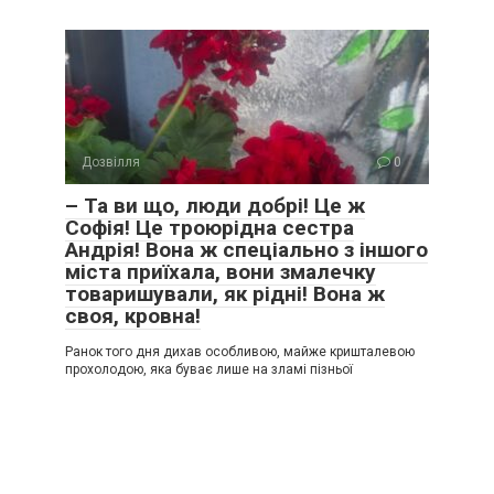
Дозвілля
0
– Та ви що, люди добрі! Це ж
Софія! Це троюрідна сестра
Андрія! Вона ж спеціально з іншого
міста приїхала, вони змалечку
товаришували, як рідні! Вона ж
своя, кровна!
Ранок того дня дихав особливою, майже кришталевою
прохолодою, яка буває лише на зламі пізньої