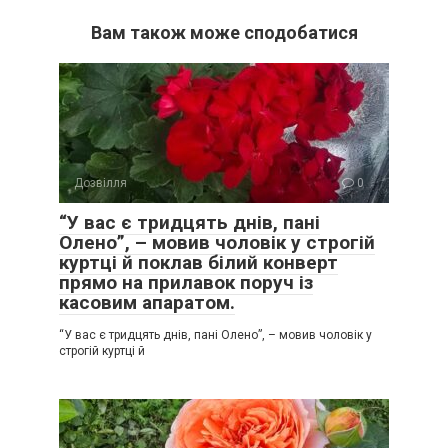
Вам також може сподобатися
Дозвілля
0
“У вас є тридцять днів, пані
Олено”, – мовив чоловік у строгій
куртці й поклав білий конверт
прямо на прилавок поруч із
касовим апаратом.
“У вас є тридцять днів, пані Олено”, – мовив чоловік у
строгій куртці й