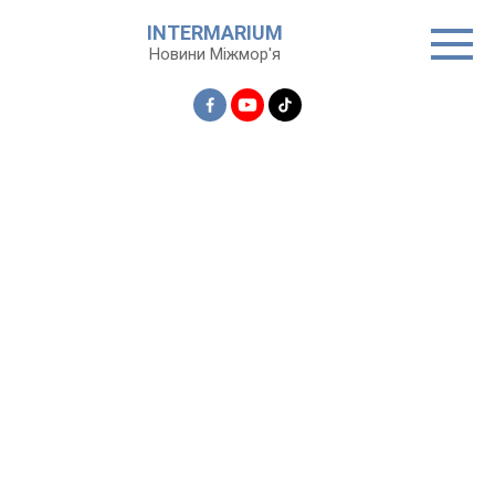
Перейти
INTERMARIUM
до
Новини Міжмор'я
вмісту