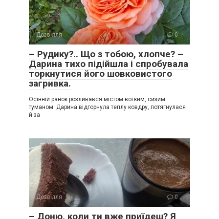
Дозвілля
0
– Рудику?.. Що з тобою, хлопче? –
Дарина тихо підійшла і спробувала
торкнутися його шовковистого
загривка.
Осінній ранок розливався містом вогким, сизим
туманом. Дарина відгорнула теплу ковдру, потягнулася
й за
Дозвілля
0
– Доню, коли ти вже приїдеш? Я