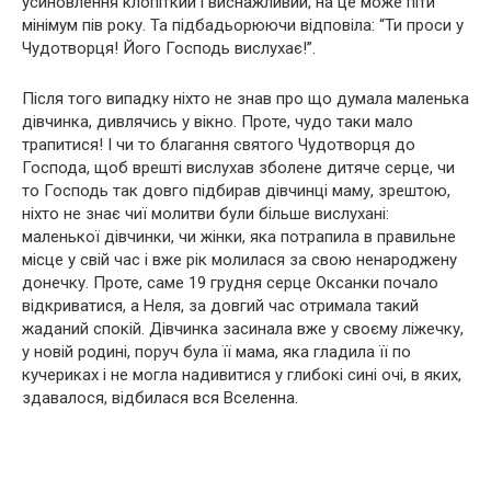
усиновлення клопіткий і виснажливий, на це може піти
мінімум пів року. Та підбадьорюючи відповіла: “Ти проси у
Чудотворця! Його Господь вислухає!”.
Після того випадку ніхто не знав про що думала маленька
дівчинка, дивлячись у вікно. Проте, чудо таки мало
трапитися! І чи то благання святого Чудотворця до
Господа, щоб врешті вислухав зболене дитяче серце, чи
то Господь так довго підбирав дівчинці маму, зрештою,
ніхто не знає чиї молитви були більше вислухані:
маленької дівчинки, чи жінки, яка потрапила в правильне
місце у свій час і вже рік молилася за свою ненароджену
донечку. Проте, саме 19 грудня серце Оксанки почало
відкриватися, а Неля, за довгий час отримала такий
жаданий спокій. Дівчинка засинала вже у своєму ліжечку,
у новій родині, поруч була її мама, яка гладила її по
кучериках і не могла надивитися у глибокі сині очі, в яких,
здавалося, відбилася вся Вселенна.