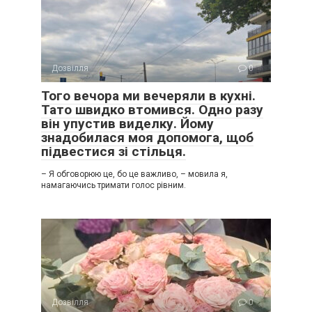
Дозвілля
0
Того вечора ми вечеряли в кухні.
Тато швидко втомився. Одно разу
він упустив виделку. Йому
знадобилася моя допомога, щоб
підвестися зі стільця.
– Я обговорюю це, бо це важливо, – мовила я,
намагаючись тримати голос рівним.
Дозвілля
0