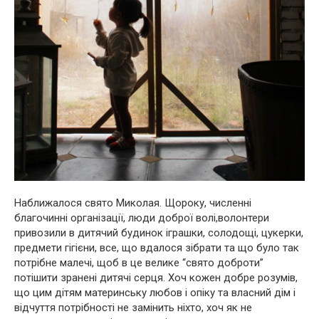
Наближалося свято Миколая. Щороку, численні
благочинні організації, люди доброї волі,волонтери
привозили в дитячий будинок іграшки, солодощі, цукерки,
предмети гігієни, все, що вдалося зібрати та що було так
потрібне малечі, щоб в це велике “свято доброти”
потішити зранені дитячі серця. Хоч кожен добре розумів,
що цим дітям материнську любов і опіку та власний дім і
відчуття потрібності не замінить ніхто, хоч як не