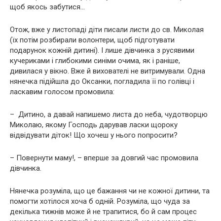
щоб якось забутися…
Отож, вже у листопаді діти писали листи до св. Миколая
(їх потім розбирали волонтери, щоб підготувати
подарунок кожній дитині). І лише дівчинка з русявими
кучериками і глибокими синіми очима, як і раніше,
дивилася у вікно. Вже й вихователі не витримували. Одна
нянечка підійшла до Оксанки, погладила її по голівці і
ласкавим голосом промовила:
– Дитино, а давай напишемо листа до неба, чудотворцю
Миколаю, якому Господь дарував ласки щороку
відвідувати діток! Що хочеш у нього попросити?
– Повернути маму!, – вперше за довгий час промовила
дівчинка.
Нянечка розуміла, що це бажання чи не кожної дитини, та
помогти хотілося хоча б одній. Розуміла, що чуда за
декілька тижнів може й не трапитися, бо й сам процес