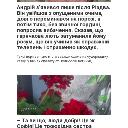
Андрій з’явився лише після Різдва.
Він увійшов з опущеними очима,
довго переминався на порозі, а
потім тихо, без звичної гордині,
попросив вибачення. Сказав, що
гарячкова лють затуманила йому
розум, що він учинив як справжній
телепень і страшенно шкодує.
Такої пори вечірнє місто завжди схоже на чудернацьку
казку: у вікнах спалахують кольорові вогники,
Дозвілля
0
– Та ви що, люди добрі! Це ж
Софія! Це троюрідна сестра