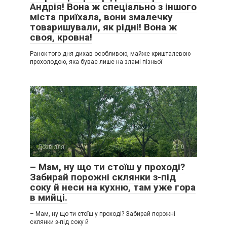
Андрія! Вона ж спеціально з іншого
міста приїхала, вони змалечку
товаришували, як рідні! Вона ж
своя, кровна!
Ранок того дня дихав особливою, майже кришталевою
прохолодою, яка буває лише на зламі пізньої
Дозвілля
0
– Мам, ну що ти стоїш у проході?
Забирай порожні склянки з-під
соку й неси на кухню, там уже гора
в мийці.
– Мам, ну що ти стоїш у проході? Забирай порожні
склянки з-під соку й