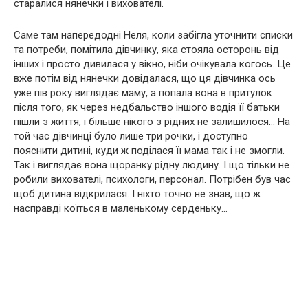
старалися нянечки і вихователі.
Саме там напередодні Неля, коли забігла уточнити списки
та потреби, помітила дівчинку, яка стояла осторонь від
інших і просто дивилася у вікно, ніби очікувала когось. Це
вже потім від нянечки довідалася, що ця дівчинка ось
уже пів року виглядає маму, а попала вона в притулок
після того, як через недбальство іншого водія її батьки
пішли з життя, і більше нікого з рідних не залишилося… На
той час дівчинці було лише три рочки, і доступно
пояснити дитині, куди ж поділася її мама так і не змогли.
Так і виглядає вона щоранку рідну людину. І що тільки не
робили вихователі, психологи, персонал. Потрібен був час
щоб дитина відкрилася. І ніхто точно не знав, що ж
насправді коїться в маленькому серденьку…