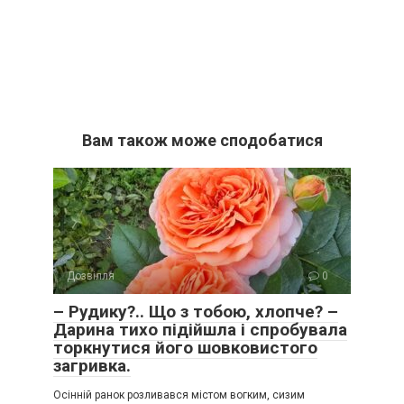
Вам також може сподобатися
Дозвілля
0
– Рудику?.. Що з тобою, хлопче? –
Дарина тихо підійшла і спробувала
торкнутися його шовковистого
загривка.
Осінній ранок розливався містом вогким, сизим