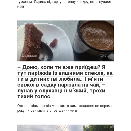
туманом. Дарина відгорнула теплу ковдру, потягнулася
й за
Дозвілля
0
– Доню, коли ти вже приїдеш? Я
тут пиріжків із вишнями спекла, як
ти в дитинстві любила… І м’яти
свіжої в садку нарізала на чай, –
лунав у слухавці її м’який, трохи
тихий голос.
Останні кілька років моє життя вимірювалося не порами
року чи святами, а сповіщеннями в