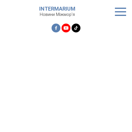
Перейти
INTERMARIUM
до
Новини Міжмор'я
вмісту