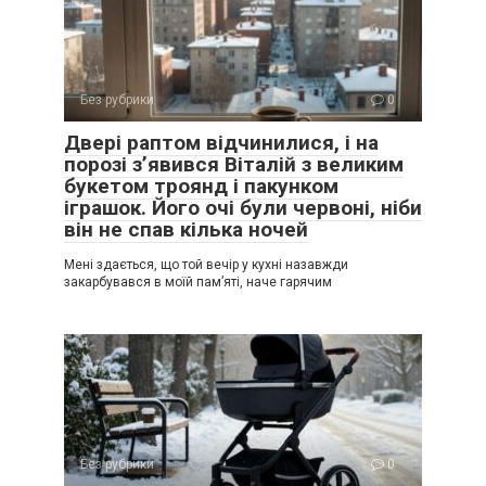
Без рубрики
0
Двері раптом відчинилися, і на
порозі з’явився Віталій з великим
букетом троянд і пакунком
іграшок. Його очі були червоні, ніби
він не спав кілька ночей
Мені здається, що той вечір у кухні назавжди
закарбувався в моїй пам’яті, наче гарячим
Без рубрики
0