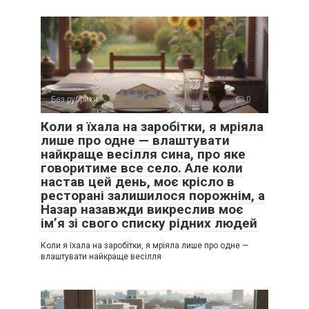
Без рубрики
0
Коли я їхала на заробітки, я мріяла
лише про одне — влаштувати
найкраще весілля сина, про яке
говоритиме все село. Але коли
настав цей день, моє крісло в
ресторані залишилося порожнім, а
Назар назавжди викреслив моє
ім’я зі свого списку рідних людей
Коли я їхала на заробітки, я мріяла лише про одне —
влаштувати найкраще весілля