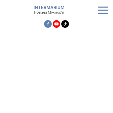
Перейти
INTERMARIUM
до
Новини Міжмор'я
вмісту