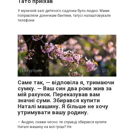
Тато приїхав
У музичній залі дитячого садочка було людно. Мами
поправляли донечкам бантики, татусі налаштовували
телефони
Без рубрики
0
Саме так, — відповіла я, тримаючи
сумку. — Ваш син два роки жив за
мій рахунок. Переказував вам
значні суми. Збирався купити
Наталі машину. Я більше не хочу
утримувати вашу родину.
— Андрію, скажи чесно: ти справді збирався купити
Наталі машину на мої гроші? Не